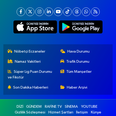
Nöbetçi Eczaneler
Hava Durumu
Namaz Vakitleri
Trafik Durumu
Süper Lig Puan Durumu
Tüm Manşetler
ve Fikstür
Son Dakika Haberleri
Haber Arşivi
DİZİ
GÜNDEM
RAFİNE TV
SİNEMA
YOUTUBE
Gizlilik Sözleşmesi
Hizmet Şartları
İletişim
Künye