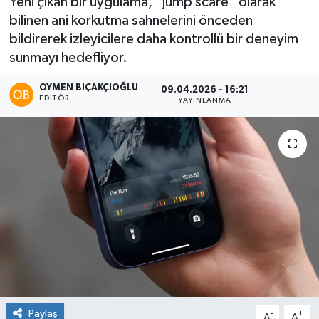
Yeni çıkan bir uygulama, “jump scare” olarak
bilinen ani korkutma sahnelerini önceden
bildirerek izleyicilere daha kontrollü bir deneyim
sunmayı hedefliyor.
OYMEN BIÇAKÇIOĞLU
09.04.2026 - 16:21
EDITÖR
YAYINLANMA
Paylaş
-
+
A
A