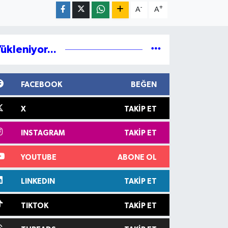
-
+
A
A
ükleniyor...
FACEBOOK
BEĞEN
X
TAKIP ET
INSTAGRAM
TAKIP ET
YOUTUBE
ABONE OL
LINKEDIN
TAKIP ET
TIKTOK
TAKIP ET