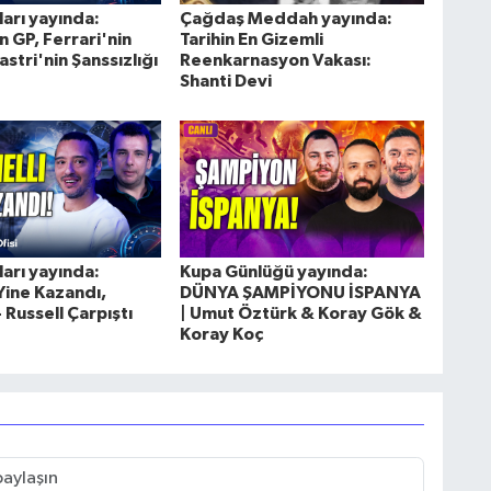
arı yayında:
Çağdaş Meddah yayında:
 GP, Ferrari'nin
Tarihin En Gizemli
astri'nin Şanssızlığı
Reenkarnasyon Vakası:
Shanti Devi
arı yayında:
Kupa Günlüğü yayında:
Yine Kazandı,
DÜNYA ŞAMPİYONU İSPANYA
 Russell Çarpıştı
| Umut Öztürk & Koray Gök &
Koray Koç