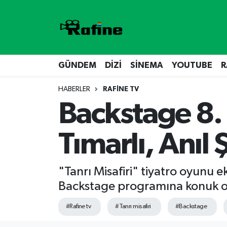
GÜNDEM
DİZİ
Nöbetçi Eczaneler
DİZİ
GÜNDEM
Hava Durumu
GÜNDEM
DİZİ
SİNEMA
YOUTUBE
R
HABERLER
RAFİNE TV
SİNEMA
RAFİNE TV
Namaz Vakitleri
Backstage 8.
YOUTUBE
SİNEMA
Trafik Durumu
Tımarlı, Anıl
RAFİNE TV
VİDEO GALERİ
Süper Lig Puan Durumu ve Fikstür
YOUTUBE
Tüm Manşetler
"Tanrı Misafiri" tiyatro oyunu 
Backstage programına konuk o
Son Dakika Haberleri
#Rafine tv
#Tanrı misafiri
#Backstage
Haber Arşivi