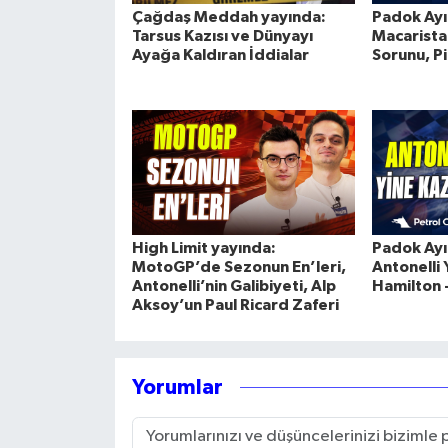
Çağdaş Meddah yayında:
Padok Ayıl
Tarsus Kazısı ve Dünyayı
Macaristan
Ayağa Kaldıran İddialar
Sorunu, Pi
High Limit yayında:
Padok Ayıl
MotoGP’de Sezonun En’leri,
Antonelli 
Antonelli’nin Galibiyeti, Alp
Hamilton -
Aksoy’un Paul Ricard Zaferi
Yorumlar