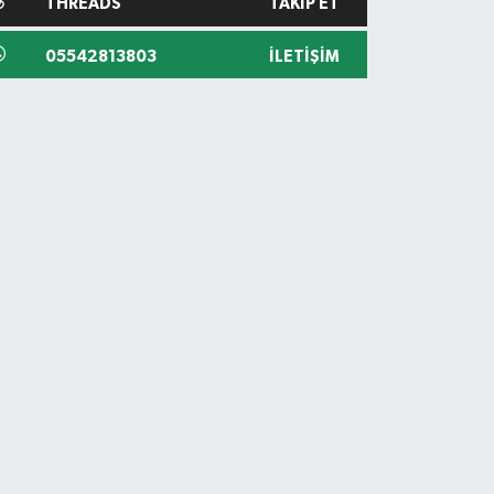
THREADS
TAKIP ET
05542813803
İLETIŞIM