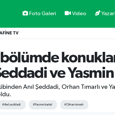
Foto Galeri
Video
Yazar
AFİNE TV
 bölümde konukla
 Şeddadi ve Yasmin
ekibinden Anıl Şeddadi, Orhan Tımarlı ve Y
ldu.
#Anıl şeddadi
#Yasmin kartal
#Orhan tımarlı