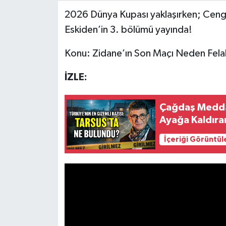
2026 Dünya Kupası yaklaşırken; Cengi
Eskiden’in 3. bölümü yayında!
Konu: Zidane’ın Son Maçı Neden Fel
İZLE:
Çağdaş Meddah
Ayağa Kaldıran
İçeriği Görüntül