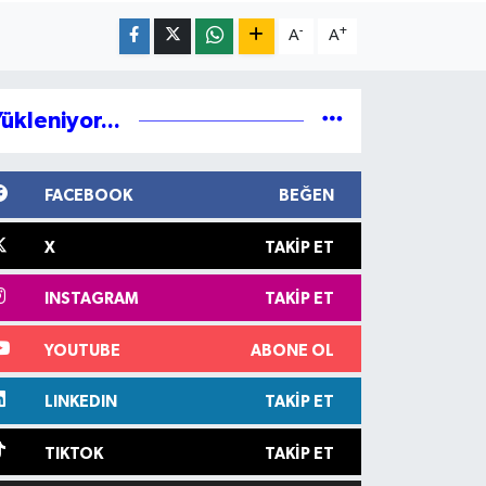
-
+
A
A
ükleniyor...
FACEBOOK
BEĞEN
X
TAKIP ET
INSTAGRAM
TAKIP ET
YOUTUBE
ABONE OL
LINKEDIN
TAKIP ET
TIKTOK
TAKIP ET