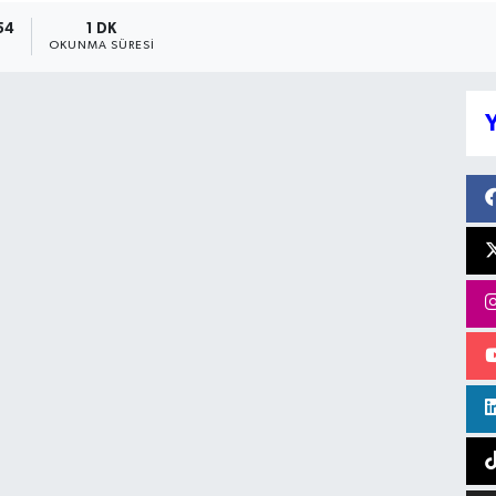
54
1 DK
OKUNMA SÜRESI
Y