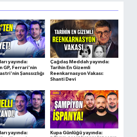
arı yayında:
Çağdaş Meddah yayında:
 GP, Ferrari'nin
Tarihin En Gizemli
astri'nin Şanssızlığı
Reenkarnasyon Vakası:
Shanti Devi
arı yayında:
Kupa Günlüğü yayında: