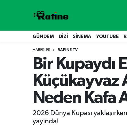
GÜNDEM
DİZİ
Nöbetçi Eczaneler
DİZİ
GÜNDEM
Hava Durumu
GÜNDEM
DİZİ
SİNEMA
YOUTUBE
R
HABERLER
RAFİNE TV
SİNEMA
RAFİNE TV
Namaz Vakitleri
Bir Kupaydı 
YOUTUBE
SİNEMA
Trafik Durumu
Küçükayvaz A
RAFİNE TV
VİDEO GALERİ
Süper Lig Puan Durumu ve Fikstür
Neden Kafa A
YOUTUBE
Tüm Manşetler
Son Dakika Haberleri
2026 Dünya Kupası yaklaşırken
yayında!
Haber Arşivi