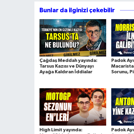
Bunlar da ilginizi çekebilir
Çağdaş Meddah yayında:
Padok Ayıl
Tarsus Kazısı ve Dünyayı
Macaristan
Ayağa Kaldıran İddialar
Sorunu, Pi
High Limit yayında:
Padok Ayıl