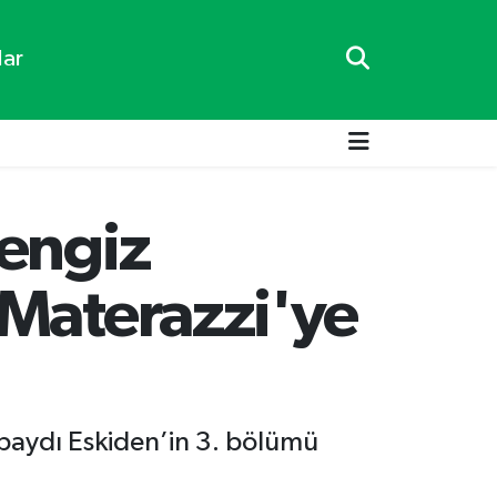
lar
Cengiz
 Materazzi'ye
paydı Eskiden’in 3. bölümü