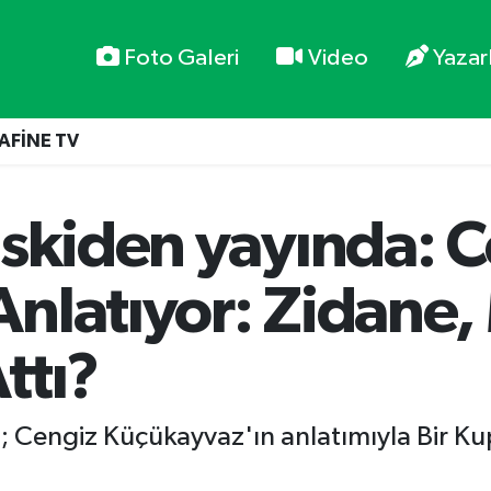
Foto Galeri
Video
Yazar
AFİNE TV
Eskiden yayında: 
nlatıyor: Zidane,
ttı?
; Cengiz Küçükayvaz'ın anlatımıyla Bir Ku