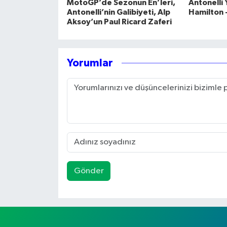
MotoGP’de Sezonun En’leri,
Antonelli 
Antonelli’nin Galibiyeti, Alp
Hamilton -
Aksoy’un Paul Ricard Zaferi
Yorumlar
Gönder