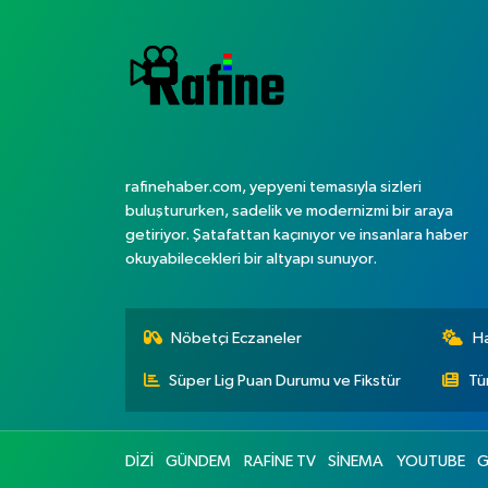
rafinehaber.com, yepyeni temasıyla sizleri
buluştururken, sadelik ve modernizmi bir araya
getiriyor. Şatafattan kaçınıyor ve insanlara haber
okuyabilecekleri bir altyapı sunuyor.
Nöbetçi Eczaneler
H
Süper Lig Puan Durumu ve Fikstür
Tü
DİZİ
GÜNDEM
RAFİNE TV
SİNEMA
YOUTUBE
G