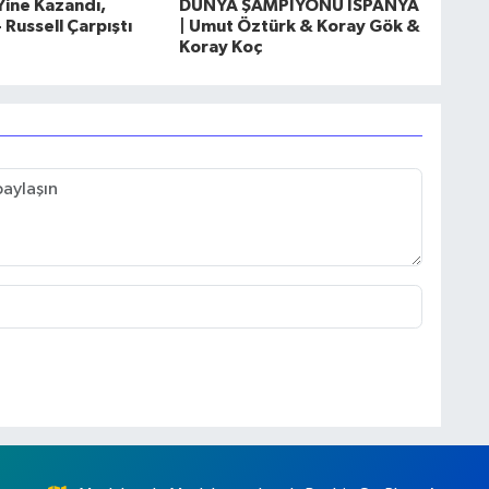
Yine Kazandı,
DÜNYA ŞAMPİYONU İSPANYA
 Russell Çarpıştı
| Umut Öztürk & Koray Gök &
Koray Koç