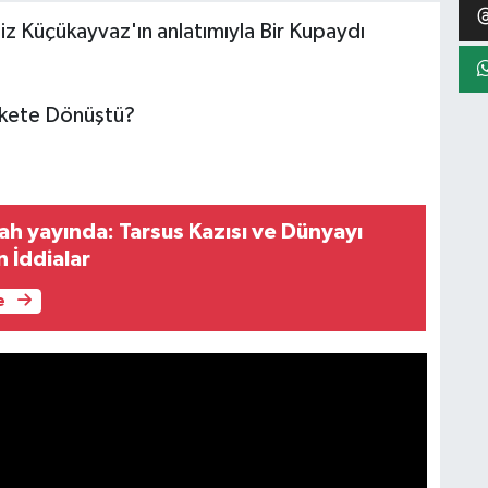
z Küçükayvaz'ın anlatımıyla Bir Kupaydı
akete Dönüştü?
 yayında: Tarsus Kazısı ve Dünyayı
 İddialar
e