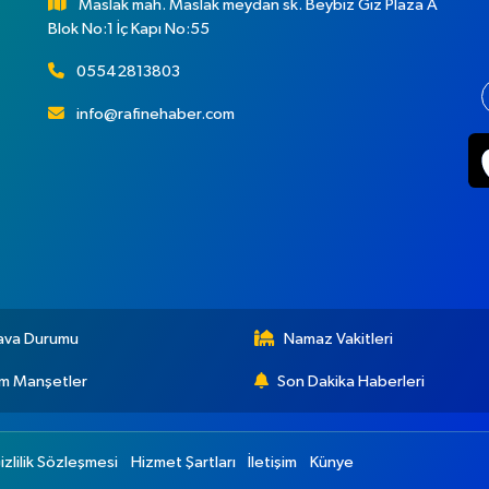
Maslak mah. Maslak meydan sk. Beybiz Gız Plaza A
Blok No:1 İç Kapı No:55
05542813803
info@rafinehaber.com
ava Durumu
Namaz Vakitleri
m Manşetler
Son Dakika Haberleri
izlilik Sözleşmesi
Hizmet Şartları
İletişim
Künye