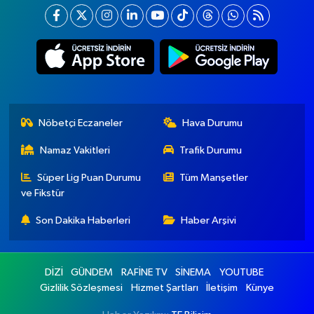
Nöbetçi Eczaneler
Hava Durumu
Namaz Vakitleri
Trafik Durumu
Süper Lig Puan Durumu
Tüm Manşetler
ve Fikstür
Son Dakika Haberleri
Haber Arşivi
DİZİ
GÜNDEM
RAFİNE TV
SİNEMA
YOUTUBE
Gizlilik Sözleşmesi
Hizmet Şartları
İletişim
Künye