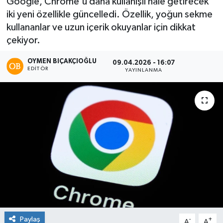
Google, Chrome'u daha kullanışlı hale getirecek
iki yeni özellikle güncelledi. Özellik, yoğun sekme
kullananlar ve uzun içerik okuyanlar için dikkat
çekiyor.
OYMEN BIÇAKÇIOĞLU
09.04.2026 - 16:07
EDITÖR
YAYINLANMA
Paylaş
-
+
A
A