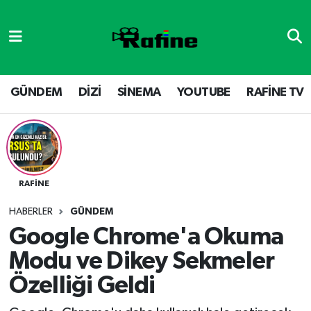
GÜNDEM
DİZİ
Nöbetçi Eczaneler
DİZİ
GÜNDEM
Hava Durumu
GÜNDEM
DİZİ
SİNEMA
YOUTUBE
RAFİNE TV
SİNEMA
RAFİNE TV
Namaz Vakitleri
YOUTUBE
SİNEMA
Trafik Durumu
RAFİNE
RAFİNE TV
VİDEO GALERİ
Süper Lig Puan Durumu ve Fikstür
HABERLER
GÜNDEM
YOUTUBE
Tüm Manşetler
Google Chrome'a Okuma
Modu ve Dikey Sekmeler
Son Dakika Haberleri
Özelliği Geldi
Haber Arşivi