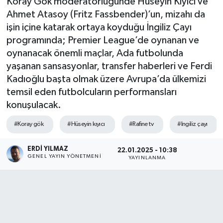
Koray Gök moderatörlüğünde Hüseyin Kıyıcı ve
Ahmet Atasoy (Fritz Fassbender)’un, mizahı da
işin içine katarak ortaya koyduğu İngiliz Çayı
programında; Premier League’de oynanan ve
oynanacak önemli maçlar, Ada futbolunda
yaşanan sansasyonlar, transfer haberleri ve Ferdi
Kadıoğlu başta olmak üzere Avrupa’da ülkemizi
temsil eden futbolcuların performansları
konuşulacak.
#Koray gök
#Hüseyin kıyıcı
#Rafine tv
#Ingiliz çayı
ERDI YILMAZ
22.01.2025 - 10:38
GENEL YAYIN YÖNETMENI
YAYINLANMA