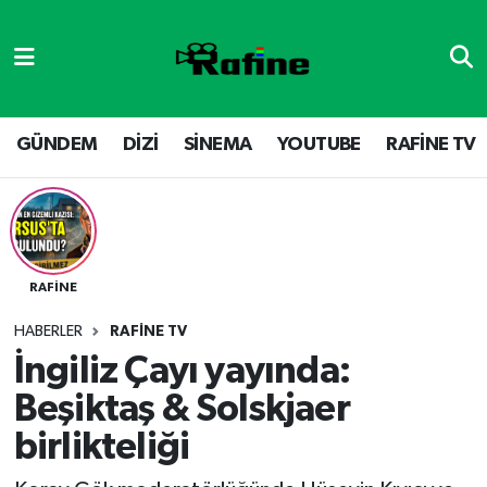
GÜNDEM
DİZİ
Nöbetçi Eczaneler
DİZİ
GÜNDEM
Hava Durumu
GÜNDEM
DİZİ
SİNEMA
YOUTUBE
RAFİNE TV
SİNEMA
RAFİNE TV
Namaz Vakitleri
YOUTUBE
SİNEMA
Trafik Durumu
RAFİNE
RAFİNE TV
VİDEO GALERİ
Süper Lig Puan Durumu ve Fikstür
HABERLER
RAFİNE TV
YOUTUBE
Tüm Manşetler
İngiliz Çayı yayında:
Beşiktaş & Solskjaer
Son Dakika Haberleri
birlikteliği
Haber Arşivi