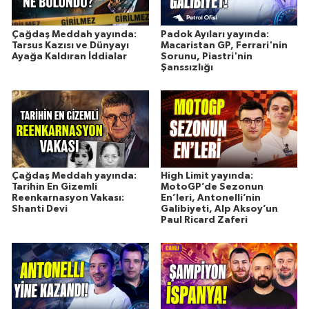
Çağdaş Meddah yayında:
Padok Ayıları yayında:
Tarsus Kazısı ve Dünyayı
Macaristan GP, Ferrari'nin
Ayağa Kaldıran İddialar
Sorunu, Piastri'nin
Şanssızlığı
Çağdaş Meddah yayında:
High Limit yayında:
Tarihin En Gizemli
MotoGP’de Sezonun
Reenkarnasyon Vakası:
En’leri, Antonelli’nin
Shanti Devi
Galibiyeti, Alp Aksoy’un
Paul Ricard Zaferi