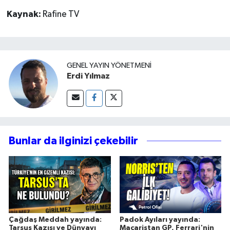
Kaynak:
Rafine TV
GENEL YAYIN YÖNETMENI
Erdi Yılmaz
Bunlar da ilginizi çekebilir
Çağdaş Meddah yayında:
Padok Ayıları yayında:
Tarsus Kazısı ve Dünyayı
Macaristan GP, Ferrari'nin