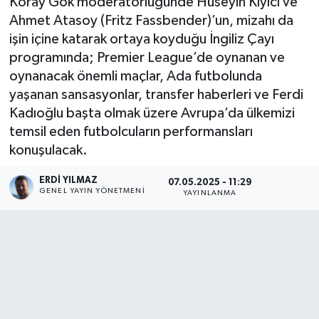
Koray Gök moderatörlüğünde Hüseyin Kıyıcı ve
Ahmet Atasoy (Fritz Fassbender)’un, mizahı da
işin içine katarak ortaya koyduğu İngiliz Çayı
programında; Premier League’de oynanan ve
oynanacak önemli maçlar, Ada futbolunda
yaşanan sansasyonlar, transfer haberleri ve Ferdi
Kadıoğlu başta olmak üzere Avrupa’da ülkemizi
temsil eden futbolcuların performansları
konuşulacak.
ERDI YILMAZ
07.05.2025 - 11:29
GENEL YAYIN YÖNETMENI
YAYINLANMA