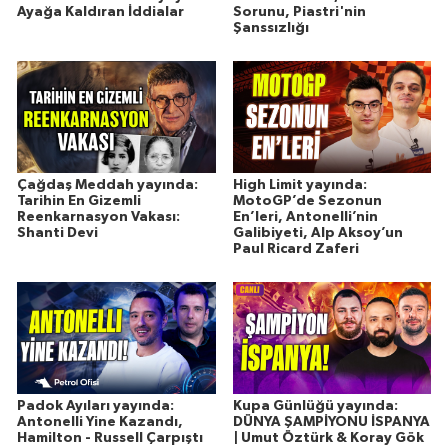
Ayağa Kaldıran İddialar
Sorunu, Piastri'nin
Şanssızlığı
Çağdaş Meddah yayında:
High Limit yayında:
Tarihin En Gizemli
MotoGP’de Sezonun
Reenkarnasyon Vakası:
En’leri, Antonelli’nin
Shanti Devi
Galibiyeti, Alp Aksoy’un
Paul Ricard Zaferi
Padok Ayıları yayında:
Kupa Günlüğü yayında:
Antonelli Yine Kazandı,
DÜNYA ŞAMPİYONU İSPANYA
Hamilton - Russell Çarpıştı
| Umut Öztürk & Koray Gök