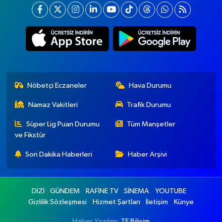
Nöbetçi Eczaneler
Hava Durumu
Namaz Vakitleri
Trafik Durumu
Süper Lig Puan Durumu
Tüm Manşetler
ve Fikstür
Son Dakika Haberleri
Haber Arşivi
DİZİ
GÜNDEM
RAFİNE TV
SİNEMA
YOUTUBE
Gizlilik Sözleşmesi
Hizmet Şartları
İletişim
Künye
Haber Yazılımı:
TE Bilişim