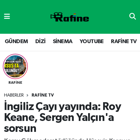
GÜNDEM
DİZİ
Nöbetçi Eczaneler
DİZİ
GÜNDEM
Hava Durumu
GÜNDEM
DİZİ
SİNEMA
YOUTUBE
RAFİNE TV
SİNEMA
RAFİNE TV
Namaz Vakitleri
YOUTUBE
SİNEMA
Trafik Durumu
RAFİNE
RAFİNE TV
VİDEO GALERİ
Süper Lig Puan Durumu ve Fikstür
HABERLER
RAFİNE TV
YOUTUBE
Tüm Manşetler
İngiliz Çayı yayında: Roy
Keane, Sergen Yalçın'a
Son Dakika Haberleri
sorsun
Haber Arşivi