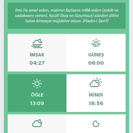
İlmi ile amel eden, malının fazlasını infâk eden (zekât ve
sadakasını veren), fuzûlî (boş ve lüzumsuz) sözden dilini
tutan kimseye müjdeler olsun. (Hadis-i Şerif)
İMSAK
GÜNEŞ
04:27
06:00
ÖĞLE
İKINDI
13:09
16:56