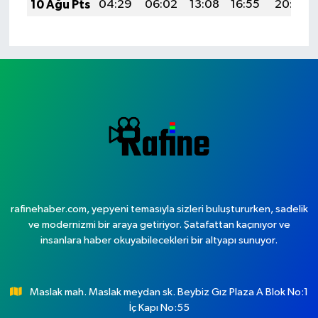
10 Ağu Pts
04:29
06:02
13:08
16:55
20:05
rafinehaber.com, yepyeni temasıyla sizleri buluştururken, sadelik
ve modernizmi bir araya getiriyor. Şatafattan kaçınıyor ve
insanlara haber okuyabilecekleri bir altyapı sunuyor.
Maslak mah. Maslak meydan sk. Beybiz Gız Plaza A Blok No:1
İç Kapı No:55