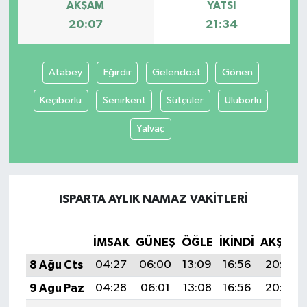
AKŞAM
YATSI
20:07
21:34
Atabey
Eğirdir
Gelendost
Gönen
Keçiborlu
Senirkent
Sütçüler
Uluborlu
Yalvaç
ISPARTA AYLIK NAMAZ VAKITLERI
İMSAK
GÜNEŞ
ÖĞLE
İKINDI
AKŞAM
8 Ağu Cts
04:27
06:00
13:09
16:56
20:07
9 Ağu Paz
04:28
06:01
13:08
16:56
20:06