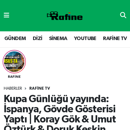
GÜNDEM
DİZİ
Nöbetçi Eczaneler
DİZİ
GÜNDEM
Hava Durumu
GÜNDEM
DİZİ
SİNEMA
YOUTUBE
RAFİNE TV
SİNEMA
RAFİNE TV
Namaz Vakitleri
YOUTUBE
SİNEMA
Trafik Durumu
RAFİNE
RAFİNE TV
VİDEO GALERİ
Süper Lig Puan Durumu ve Fikstür
HABERLER
RAFİNE TV
YOUTUBE
Tüm Manşetler
Kupa Günlüğü yayında:
İspanya, Gövde Gösterisi
Son Dakika Haberleri
Yaptı | Koray Gök & Umut
Haber Arşivi
Öztürk & Doruk Keskin