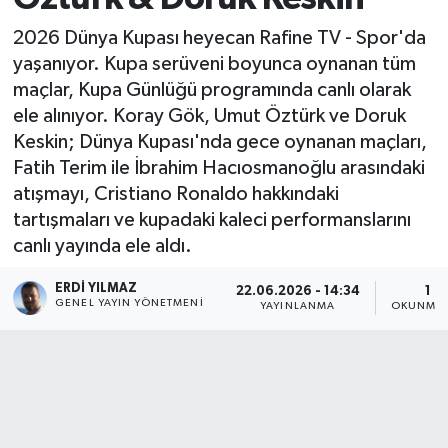
2026 Dünya Kupası heyecan Rafine TV - Spor'da
yaşanıyor. Kupa serüveni boyunca oynanan tüm
maçlar, Kupa Günlüğü programında canlı olarak
ele alınıyor. Koray Gök, Umut Öztürk ve Doruk
Keskin; Dünya Kupası'nda gece oynanan maçları,
Fatih Terim ile İbrahim Hacıosmanoğlu arasındaki
atışmayı, Cristiano Ronaldo hakkındaki
tartışmaları ve kupadaki kaleci performanslarını
canlı yayında ele aldı.
ERDI YILMAZ
22.06.2026 - 14:34
1 D
GENEL YAYIN YÖNETMENI
YAYINLANMA
OKUNMA 