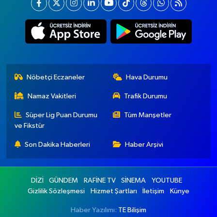
Nöbetçi Eczaneler
Hava Durumu
Namaz Vakitleri
Trafik Durumu
Süper Lig Puan Durumu
Tüm Manşetler
ve Fikstür
Son Dakika Haberleri
Haber Arşivi
DİZİ
GÜNDEM
RAFİNE TV
SİNEMA
YOUTUBE
Gizlilik Sözleşmesi
Hizmet Şartları
İletişim
Künye
Haber Yazılımı:
TE Bilişim