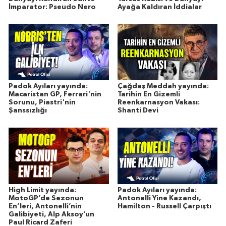
İmparator: Pseudo Nero
Ayağa Kaldıran İddialar
Padok Ayıları yayında:
Çağdaş Meddah yayında:
Macaristan GP, Ferrari'nin
Tarihin En Gizemli
Sorunu, Piastri'nin
Reenkarnasyon Vakası:
Şanssızlığı
Shanti Devi
High Limit yayında:
Padok Ayıları yayında:
MotoGP’de Sezonun
Antonelli Yine Kazandı,
En’leri, Antonelli’nin
Hamilton - Russell Çarpıştı
Galibiyeti, Alp Aksoy’un
Paul Ricard Zaferi