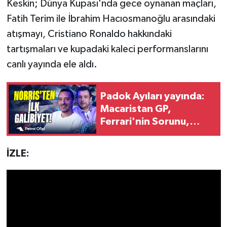
Keskin; Dünya Kupası'nda gece oynanan maçları,
Fatih Terim ile İbrahim Hacıosmanoğlu arasındaki
atışmayı, Cristiano Ronaldo hakkındaki
tartışmaları ve kupadaki kaleci performanslarını
canlı yayında ele aldı.
Padok Ayıları yayında:
Macaristan GP,
Ferrari'nin Sorunu,
Piastri'nin Şanssızlığı
İZLE: