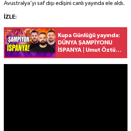
Avustralya'yı saf dışı edişini canlı yayında ele aldı.
İZLE:
Kupa Günlüğü yayında:
DÜNYA ŞAMPİYONU
İSPANYA | Umut Öztürk
& Koray Gök & Koray
Koç