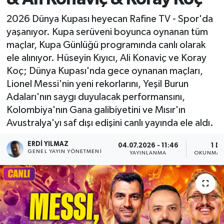
2026 Dünya Kupası heyecan Rafine TV - Spor'da
yaşanıyor. Kupa serüveni boyunca oynanan tüm
maçlar, Kupa Günlüğü programında canlı olarak
ele alınıyor. Hüseyin Kıyıcı, Ali Konaviç ve Koray
Koç; Dünya Kupası'nda gece oynanan maçları,
Lionel Messi'nin yeni rekorlarını, Yeşil Burun
Adaları'nın saygı duyulacak performansını,
Kolombiya'nın Gana galibiyetini ve Mısır'ın
Avustralya'yı saf dışı edişini canlı yayında ele aldı.
ERDI YILMAZ
04.07.2026 - 11:46
1 D
GENEL YAYIN YÖNETMENI
YAYINLANMA
OKUNMA S