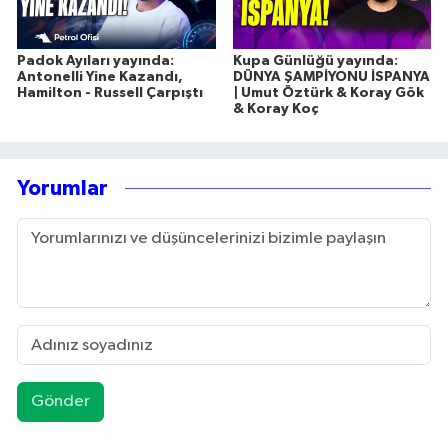
Padok Ayıları yayında:
Kupa Günlüğü yayında:
Antonelli Yine Kazandı,
DÜNYA ŞAMPİYONU İSPANYA
Hamilton - Russell Çarpıştı
| Umut Öztürk & Koray Gök
& Koray Koç
Yorumlar
Gönder