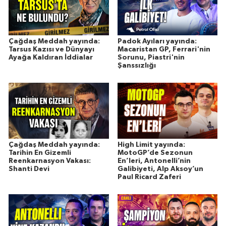
Çağdaş Meddah yayında:
Padok Ayıları yayında:
Tarsus Kazısı ve Dünyayı
Macaristan GP, Ferrari'nin
Ayağa Kaldıran İddialar
Sorunu, Piastri'nin
Şanssızlığı
Çağdaş Meddah yayında:
High Limit yayında:
Tarihin En Gizemli
MotoGP’de Sezonun
Reenkarnasyon Vakası:
En’leri, Antonelli’nin
Shanti Devi
Galibiyeti, Alp Aksoy’un
Paul Ricard Zaferi