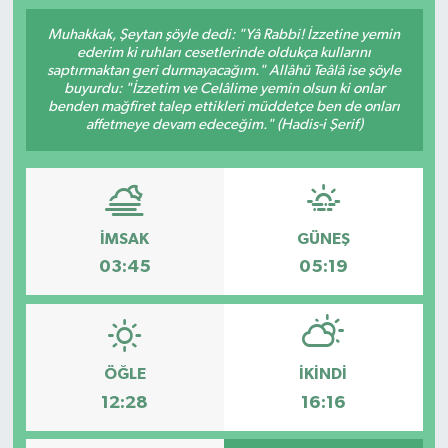
Muhakkak, Şeytan şöyle dedi: "Yâ Rabbi! İzzetine yemin
ederim ki ruhları cesetlerinde oldukça kullarını
saptırmaktan geri durmayacağım." Allâhü Teâlâ ise şöyle
buyurdu: "İzzetim ve Celâlime yemin olsun ki onlar
benden mağfiret talep ettikleri müddetçe ben de onları
affetmeye devam edeceğim." (Hadis-i Şerif)
İMSAK
GÜNEŞ
03:45
05:19
ÖĞLE
İKINDI
12:28
16:16