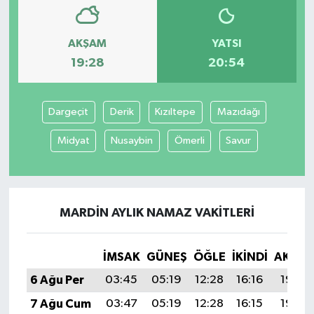
AKŞAM
YATSI
19:28
20:54
Dargeçit
Derik
Kızıltepe
Mazıdağı
Midyat
Nusaybin
Ömerli
Savur
MARDIN AYLIK NAMAZ VAKITLERI
İMSAK
GÜNEŞ
ÖĞLE
İKINDI
AKŞA
6 Ağu Per
03:45
05:19
12:28
16:16
19:28
7 Ağu Cum
03:47
05:19
12:28
16:15
19:27