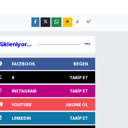
-
+
A
A
ükleniyor...
FACEBOOK
BEĞEN
X
TAKIP ET
INSTAGRAM
TAKIP ET
YOUTUBE
ABONE OL
LINKEDIN
TAKIP ET