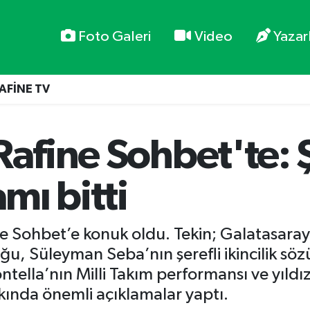
Foto Galeri
Video
Yazar
AFİNE TV
Rafine Sohbet'te: Ş
amı bitti
ne Sohbet’e konuk oldu. Tekin; Galatasaray
, Süleyman Seba’nın şerefli ikincilik sözü
tella’nın Milli Takım performansı ve yıld
kında önemli açıklamalar yaptı.