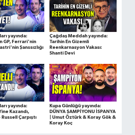
arı yayında:
Çağdaş Meddah yayında:
 GP, Ferrari'nin
Tarihin En Gizemli
astri'nin Şanssızlığı
Reenkarnasyon Vakası:
Shanti Devi
arı yayında:
Kupa Günlüğü yayında:
Yine Kazandı,
DÜNYA ŞAMPİYONU İSPANYA
 Russell Çarpıştı
| Umut Öztürk & Koray Gök &
Koray Koç