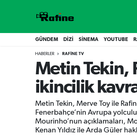
GÜNDEM
DİZİ
Nöbetçi Eczaneler
DİZİ
GÜNDEM
Hava Durumu
GÜNDEM
DİZİ
SİNEMA
YOUTUBE
R
HABERLER
RAFİNE TV
SİNEMA
RAFİNE TV
Namaz Vakitleri
Metin Tekin, 
YOUTUBE
SİNEMA
Trafik Durumu
ikincilik kavr
RAFİNE TV
VİDEO GALERİ
Süper Lig Puan Durumu ve Fikstür
YOUTUBE
Tüm Manşetler
Metin Tekin, Merve Toy ile Rafi
Fenerbahçe’nin Avrupa yolculuğu
Son Dakika Haberleri
Mourinho’nun açıklamaları, Mon
Kenan Yıldız ile Arda Güler hak
Haber Arşivi