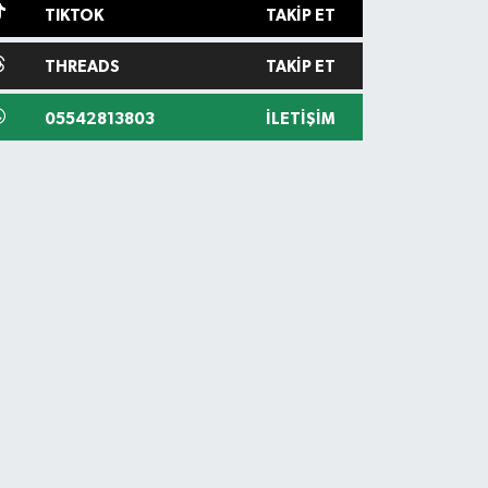
TIKTOK
TAKIP ET
THREADS
TAKIP ET
05542813803
İLETIŞIM