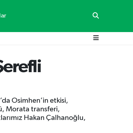
lar
erefli
’da Osimhen’in etkisi,
, Morata transferi,
ızlarımız Hakan Çalhanoğlu,