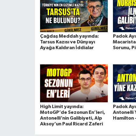
Çağdaş Meddah yayında:
Padok Ayıl
Tarsus Kazısı ve Dünyayı
Macaristan
Ayağa Kaldıran İddialar
Sorunu, Pi
High Limit yayında:
Padok Ayıl
MotoGP’de Sezonun En’leri,
Antonelli 
Antonelli’nin Galibiyeti, Alp
Hamilton -
Aksoy’un Paul Ricard Zaferi