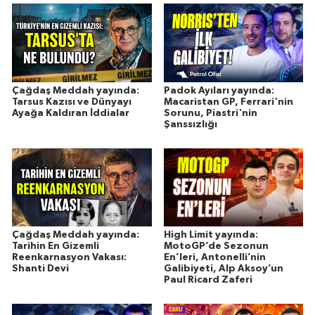
Çağdaş Meddah yayında:
Padok Ayıları yayında:
Tarsus Kazısı ve Dünyayı
Macaristan GP, Ferrari'nin
Ayağa Kaldıran İddialar
Sorunu, Piastri'nin
Şanssızlığı
Çağdaş Meddah yayında:
High Limit yayında:
Tarihin En Gizemli
MotoGP’de Sezonun
Reenkarnasyon Vakası:
En’leri, Antonelli’nin
Shanti Devi
Galibiyeti, Alp Aksoy’un
Paul Ricard Zaferi