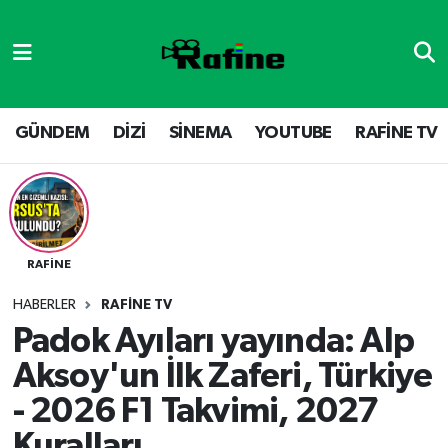
GÜNDEM
DİZİ
Nöbetçi Eczaneler
DİZİ
GÜNDEM
Hava Durumu
GÜNDEM
DİZİ
SİNEMA
YOUTUBE
RAFİNE TV
SİNEMA
RAFİNE TV
Namaz Vakitleri
YOUTUBE
SİNEMA
Trafik Durumu
RAFİNE
RAFİNE TV
VİDEO GALERİ
Süper Lig Puan Durumu ve Fikstür
HABERLER
RAFİNE TV
YOUTUBE
Tüm Manşetler
Padok Ayıları yayında: Alp
Aksoy'un İlk Zaferi, Türkiye
Son Dakika Haberleri
- 2026 F1 Takvimi, 2027
Haber Arşivi
Kuralları