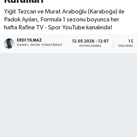
Yiğit Tezcan ve Murat Araboğlu (‪‪Karaboğa) ile
Padok Ayıları, Formula 1 sezonu boyunca her
hafta Rafine TV - Spor YouTube kanalında!‬‬‬‬‬‬‬‬‬‬‬‬‬‬‬‬‬‬‬‬‬‬‬‬‬‬‬‬‬‬‬‬‬‬‬‬‬‬‬‬‬‬‬‬‬‬‬‬‬‬‬‬‬‬‬‬‬‬‬‬‬‬‬‬‬‬‬‬‬‬
ERDI YILMAZ
12.05.2026 - 12:07
1 DK
GENEL YAYIN YÖNETMENI
YAYINLANMA
OKUNMA S