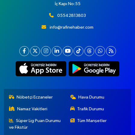
İç Kapı No:55
05542813803
info@rafinehaber.com
Nöbetçi Eczaneler
Hava Durumu
Namaz Vakitleri
Trafik Durumu
Süper Lig Puan Durumu
Tüm Manşetler
ve Fikstür