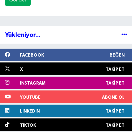
Gönder
Yükleniyor...
FACEBOOK
BEĞEN
X
TAKIP ET
INSTAGRAM
TAKIP ET
YOUTUBE
ABONE OL
LINKEDIN
TAKIP ET
TIKTOK
TAKIP ET