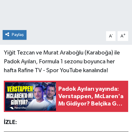
Paylaş
-
+
A
A
Yiğit Tezcan ve Murat Araboğlu (‪‪Karaboğa) ile
Padok Ayıları, Formula 1 sezonu boyunca her
hafta Rafine TV - Spor YouTube kanalında!‬‬‬‬‬‬‬‬‬‬‬‬‬‬‬‬‬‬‬‬‬‬‬‬‬‬‬‬‬‬‬‬‬‬‬‬‬‬‬‬‬‬‬‬‬‬‬‬‬‬‬‬‬‬‬‬‬‬‬‬‬‬‬‬‬‬‬‬‬‬
Padok Ayıları yayında:
Verstappen, McLaren'a
Mı Gidiyor? Belçika GP
Beklentileri
İZLE: