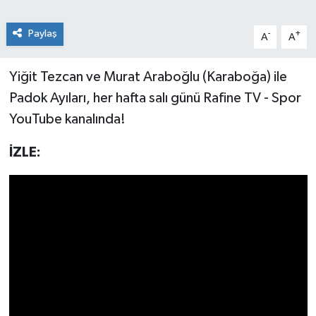
Paylaş
-
+
A
A
Yiğit Tezcan ve Murat Araboğlu (‪‪‪‪‪‪‪Karaboğa) ile
Padok Ayıları, her hafta salı günü Rafine TV - Spor
YouTube kanalında!‬‬‬‬‬‬‬‬‬‬‬‬‬‬‬‬‬‬‬‬‬‬‬‬‬‬‬‬‬‬‬‬‬‬‬‬‬‬‬‬‬‬‬‬‬‬‬‬‬‬
İZLE: