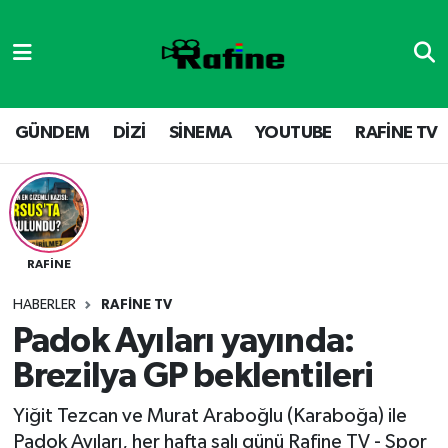
GÜNDEM
DİZİ
Nöbetçi Eczaneler
DİZİ
GÜNDEM
Hava Durumu
GÜNDEM
DİZİ
SİNEMA
YOUTUBE
RAFİNE TV
SİNEMA
RAFİNE TV
Namaz Vakitleri
YOUTUBE
SİNEMA
Trafik Durumu
RAFİNE
RAFİNE TV
VİDEO GALERİ
Süper Lig Puan Durumu ve Fikstür
HABERLER
RAFİNE TV
YOUTUBE
Tüm Manşetler
Padok Ayıları yayında:
Brezilya GP beklentileri
Son Dakika Haberleri
Yiğit Tezcan ve Murat Araboğlu (‪‪‪‪‪‪‪Karaboğa) ile
Haber Arşivi
Padok Ayıları, her hafta salı günü Rafine TV - Spor