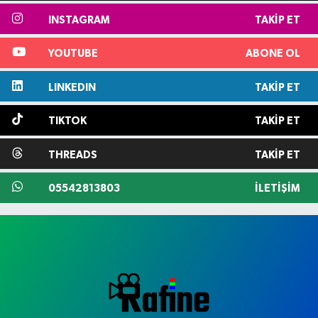
INSTAGRAM
TAKIP ET
YOUTUBE
ABONE OL
LINKEDIN
TAKIP ET
TIKTOK
TAKIP ET
THREADS
TAKIP ET
05542813803
İLETIŞIM