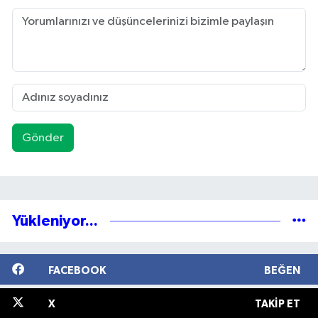
Gönder
Yükleniyor...
FACEBOOK
BEĞEN
X
TAKIP ET