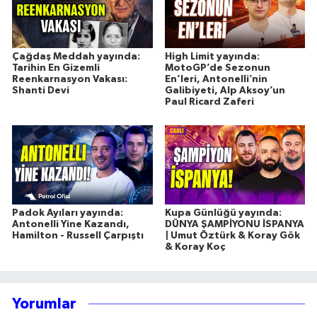
Çağdaş Meddah yayında:
High Limit yayında:
Tarihin En Gizemli
MotoGP’de Sezonun
Reenkarnasyon Vakası:
En’leri, Antonelli’nin
Shanti Devi
Galibiyeti, Alp Aksoy’un
Paul Ricard Zaferi
Padok Ayıları yayında:
Kupa Günlüğü yayında:
Antonelli Yine Kazandı,
DÜNYA ŞAMPİYONU İSPANYA
Hamilton - Russell Çarpıştı
| Umut Öztürk & Koray Gök
& Koray Koç
Yorumlar