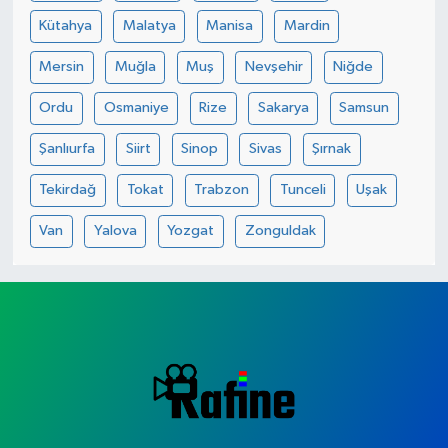
Kütahya
Malatya
Manisa
Mardin
Mersin
Muğla
Muş
Nevşehir
Niğde
Ordu
Osmaniye
Rize
Sakarya
Samsun
Şanlıurfa
Siirt
Sinop
Sivas
Şırnak
Tekirdağ
Tokat
Trabzon
Tunceli
Uşak
Van
Yalova
Yozgat
Zonguldak