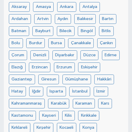
Aksaray
Amasya
Ankara
Antalya
Ardahan
Artvin
Aydın
Balıkesir
Bartın
Batman
Bayburt
Bilecik
Bingöl
Bitlis
Bolu
Burdur
Bursa
Çanakkale
Çankırı
Çorum
Denizli
Diyarbakır
Düzce
Edirne
Elazığ
Erzincan
Erzurum
Eskişehir
Gaziantep
Giresun
Gümüşhane
Hakkâri
Hatay
Iğdır
Isparta
İstanbul
İzmir
Kahramanmaraş
Karabük
Karaman
Kars
Kastamonu
Kayseri
Kilis
Kırıkkale
Kırklareli
Kırşehir
Kocaeli
Konya