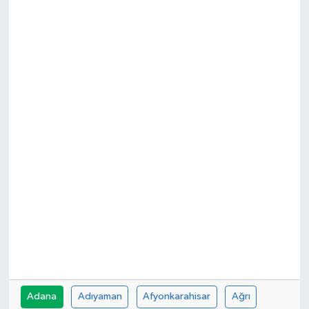
Adana
Adıyaman
Afyonkarahisar
Ağrı