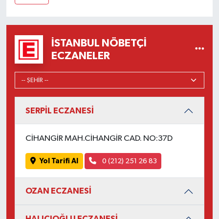
İSTANBUL NÖBETÇI
ECZANELER
SERPİL ECZANESİ
CİHANGİR MAH.CİHANGİR CAD. NO:37D
Yol Tarifi Al
0 (212) 251 26 83
OZAN ECZANESİ
HALICIOĞLU ECZANESİ