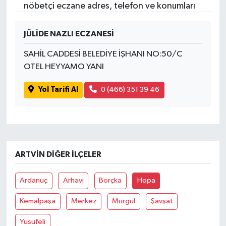
nöbetçi eczane adres, telefon ve konumları
JÜLİDE NAZLI ECZANESİ
SAHİL CADDESİ BELEDİYE İŞHANI NO:50/C
OTEL HEYYAMO YANI
Yol Tarifi Al
0 (466) 351 39 46
ARTVIN DIĞER İLÇELER
Ardanuç
Arhavi
Borçka
Hopa
Kemalpaşa
Merkez
Murgul
Şavşat
Yusufeli