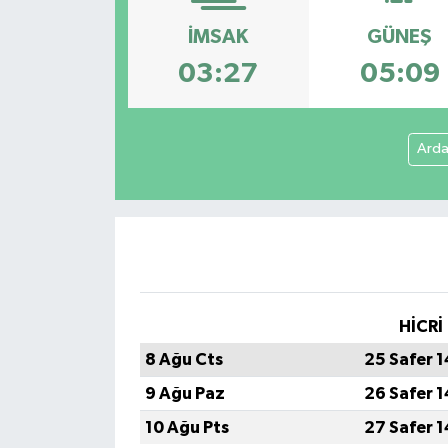
İMSAK
GÜNEŞ
03:27
05:09
Ard
HİCRİ
8 Ağu Cts
25 Safer 
9 Ağu Paz
26 Safer 
10 Ağu Pts
27 Safer 