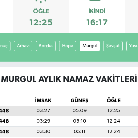
ÖĞLE
İKINDI
12:25
16:17
anuç
Arhavi
Borçka
Hopa
Murgul
Şavşat
Yusu
MURGUL AYLIK NAMAZ VAKITLERI
İMSAK
GÜNEŞ
ÖĞLE
1448
03:27
05:09
12:25
1448
03:29
05:10
12:24
1448
03:30
05:11
12:24