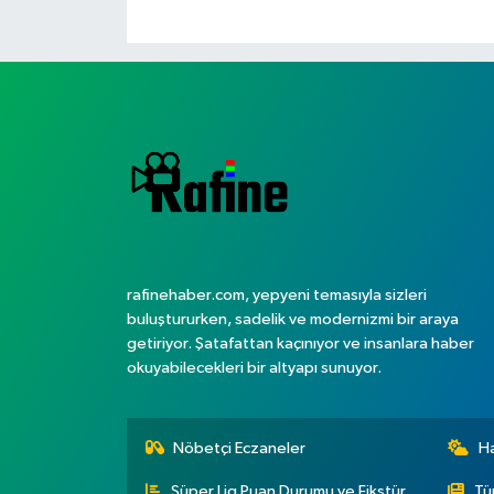
rafinehaber.com, yepyeni temasıyla sizleri
buluştururken, sadelik ve modernizmi bir araya
getiriyor. Şatafattan kaçınıyor ve insanlara haber
okuyabilecekleri bir altyapı sunuyor.
Nöbetçi Eczaneler
H
Süper Lig Puan Durumu ve Fikstür
Tü