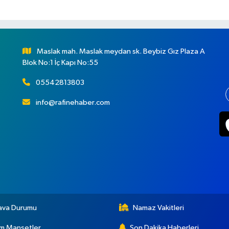
Maslak mah. Maslak meydan sk. Beybiz Gız Plaza A
Blok No:1 İç Kapı No:55
05542813803
info@rafinehaber.com
ava Durumu
Namaz Vakitleri
m Manşetler
Son Dakika Haberleri