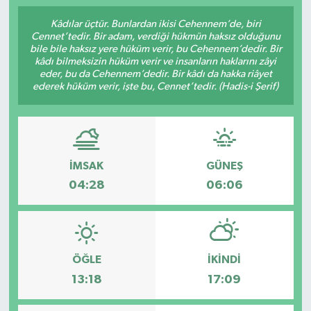
Kâdılar üçtür. Bunlardan ikisi Cehennem’de, biri
Cennet’tedir. Bir adam, verdiği hükmün haksız olduğunu
bile bile haksız yere hüküm verir, bu Cehennem’dedir. Bir
kâdı bilmeksizin hüküm verir ve insanların haklarını zâyi
eder, bu da Cehennem’dedir. Bir kâdı da hakka riâyet
ederek hüküm verir, işte bu, Cennet’tedir. (Hadis-i Şerif)
İMSAK
GÜNEŞ
04:28
06:06
ÖĞLE
İKINDI
13:18
17:09