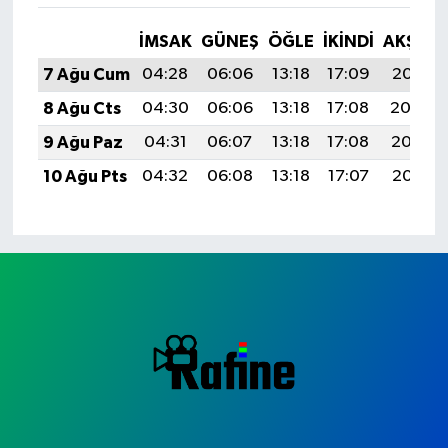
İMSAK
GÜNEŞ
ÖĞLE
İKINDI
AKŞAM
7 Ağu Cum
04:28
06:06
13:18
17:09
20:21
8 Ağu Cts
04:30
06:06
13:18
17:08
20:20
9 Ağu Paz
04:31
06:07
13:18
17:08
20:19
10 Ağu Pts
04:32
06:08
13:18
17:07
20:18