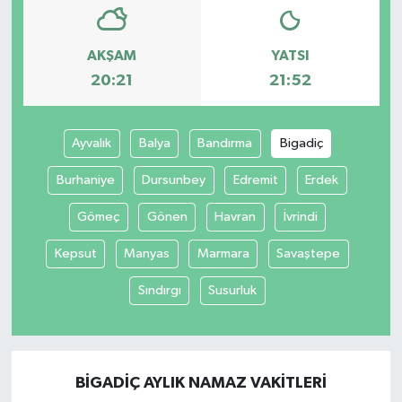
AKŞAM
YATSI
20:21
21:52
Ayvalık
Balya
Bandırma
Bigadiç
Burhaniye
Dursunbey
Edremit
Erdek
Gömeç
Gönen
Havran
İvrindi
Kepsut
Manyas
Marmara
Savaştepe
Sındırgı
Susurluk
BIGADIÇ AYLIK NAMAZ VAKITLERI