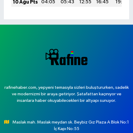
10 Ağu Pts
04:05
05:43
12:55
16:45
19:56
rafinehaber.com, yepyeni temasıyla sizleri buluştururken, sadelik
ve modernizmi bir araya getiriyor. Şatafattan kaçınıyor ve
insanlara haber okuyabilecekleri bir altyapı sunuyor.
Maslak mah. Maslak meydan sk. Beybiz Gız Plaza A Blok No:1
İç Kapı No:55