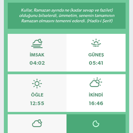
Kullar, Ramazan ayında ne (kadar sevap ve fazilet)
olduğunu bilselerdi, ümmetim, senenin tamamının
Ramazan olmasını temenni ederdi. (Hadis-i Şerif)
İMSAK
GÜNEŞ
04:02
05:41
ÖĞLE
İKINDI
12:55
16:46