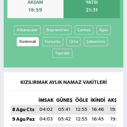
AKŞAM
YATSI
19:59
21:31
Atkaracalar
Bayramören
Çerkeş
Ilgaz
Kızılırmak
Kurşunlu
Orta
Şabanözü
Yapraklı
KIZILIRMAK AYLIK NAMAZ VAKITLERI
İMSAK
GÜNEŞ
ÖĞLE
İKINDI
AKŞAM
8 Ağu Cts
04:02
05:41
12:55
16:46
19:59
9 Ağu Paz
04:03
05:42
12:55
16:45
19:57