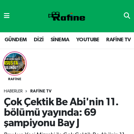
GÜNDEM
DİZİ
Nöbetçi Eczaneler
DİZİ
GÜNDEM
Hava Durumu
GÜNDEM
DİZİ
SİNEMA
YOUTUBE
RAFİNE TV
SİNEMA
RAFİNE TV
Namaz Vakitleri
YOUTUBE
SİNEMA
Trafik Durumu
RAFİNE
RAFİNE TV
VİDEO GALERİ
Süper Lig Puan Durumu ve Fikstür
HABERLER
RAFİNE TV
YOUTUBE
Tüm Manşetler
Çok Çektik Be Abi'nin 11.
bölümü yayında: 69
Son Dakika Haberleri
şampiyonu Bay J
Haber Arşivi