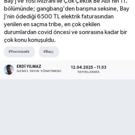
Bay J ve Yosi Mizrahi ile Çok Çektik Be Abi'nin 11.
bölümünde; gangbang'den barışma seksine, Bay
J'nin ödediği 6500 TL elektrik faturasından
yenilen en saçma tribe, en çok çekilen
durumlardan covid öncesi ve sonrasına kadar bir
çok konu konuşuldu.
#Yosi mizrahi
#Bay j
ERDI YILMAZ
12.04.2025 - 11:53
GENEL YAYIN YÖNETMENI
YAYINLANMA