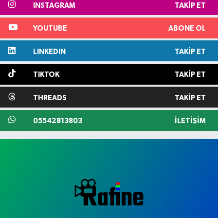
INSTAGRAM
TAKIP ET
YOUTUBE
ABONE OL
LINKEDIN
TAKIP ET
TIKTOK
TAKIP ET
THREADS
TAKIP ET
05542813803
İLETIŞIM