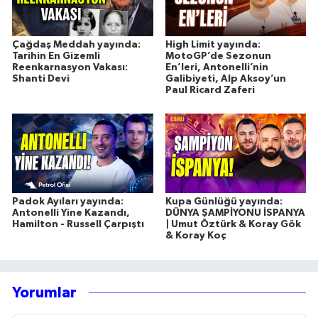
Çağdaş Meddah yayında:
High Limit yayında:
Tarihin En Gizemli
MotoGP’de Sezonun
Reenkarnasyon Vakası:
En’leri, Antonelli’nin
Shanti Devi
Galibiyeti, Alp Aksoy’un
Paul Ricard Zaferi
Padok Ayıları yayında:
Kupa Günlüğü yayında:
Antonelli Yine Kazandı,
DÜNYA ŞAMPİYONU İSPANYA
Hamilton - Russell Çarpıştı
| Umut Öztürk & Koray Gök
& Koray Koç
Yorumlar