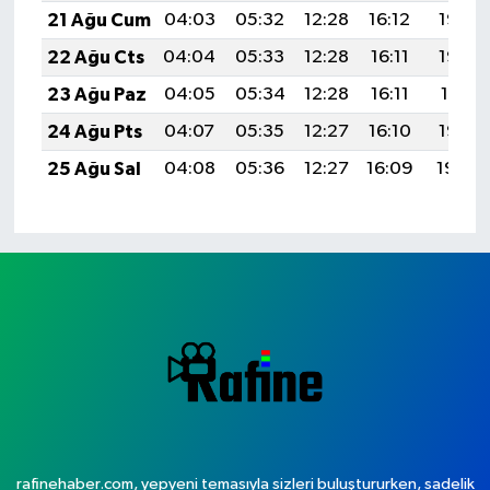
21 Ağu Cum
04:03
05:32
12:28
16:12
19:14
22 Ağu Cts
04:04
05:33
12:28
16:11
19:12
23 Ağu Paz
04:05
05:34
12:28
16:11
19:11
24 Ağu Pts
04:07
05:35
12:27
16:10
19:10
25 Ağu Sal
04:08
05:36
12:27
16:09
19:08
rafinehaber.com, yepyeni temasıyla sizleri buluştururken, sadelik