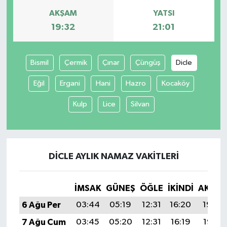
AKŞAM
YATSI
19:32
21:01
Bismil
Çermik
Çınar
Çüngüş
Dicle
Eğil
Ergani
Hani
Hazro
Kocaköy
Kulp
Lice
Silvan
DICLE AYLIK NAMAZ VAKITLERI
İMSAK
GÜNEŞ
ÖĞLE
İKINDI
AKŞA
6 Ağu Per
03:44
05:19
12:31
16:20
19:32
7 Ağu Cum
03:45
05:20
12:31
16:19
19:31