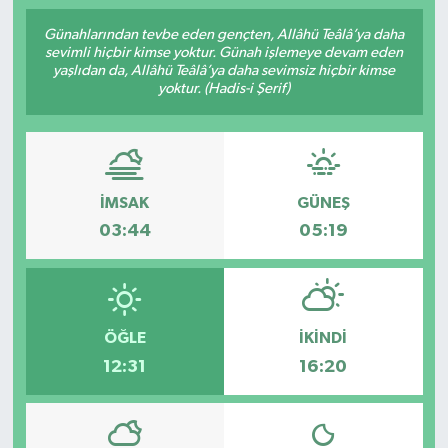
Günahlarından tevbe eden gençten, Allâhü Teâlâ’ya daha
sevimli hiçbir kimse yoktur. Günah işlemeye devam eden
yaşlıdan da, Allâhü Teâlâ’ya daha sevimsiz hiçbir kimse
yoktur. (Hadis-i Şerif)
İMSAK
GÜNEŞ
03:44
05:19
ÖĞLE
İKINDI
12:31
16:20