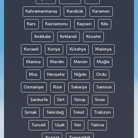
Kahramanmaraş
Karabük
Karaman
Kars
Kastamonu
Kayseri
Kilis
Kırıkkale
Kırklareli
Kırşehir
Kocaeli
Konya
Kütahya
Malatya
Manisa
Mardin
Mersin
Muğla
Muş
Nevşehir
Niğde
Ordu
Osmaniye
Rize
Sakarya
Samsun
Şanlıurfa
Siirt
Sinop
Sivas
Şırnak
Tekirdağ
Tokat
Trabzon
Tunceli
Uşak
Van
Yalova
Yozgat
Zonguldak