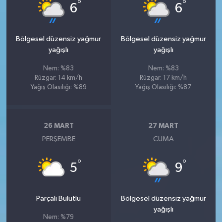
°
°
6
6
Bölgesel düzensiz yağmur
Bölgesel düzensiz yağmur
yağışlı
yağışlı
Nem: %83
Nem: %83
Rüzgar: 14 km/h
Rüzgar: 17 km/h
Yağış Olasılığı: %89
Yağış Olasılığı: %87
26 MART
27 MART
PERŞEMBE
CUMA
°
°
5
9
Parçalı Bulutlu
Bölgesel düzensiz yağmur
yağışlı
Nem: %79