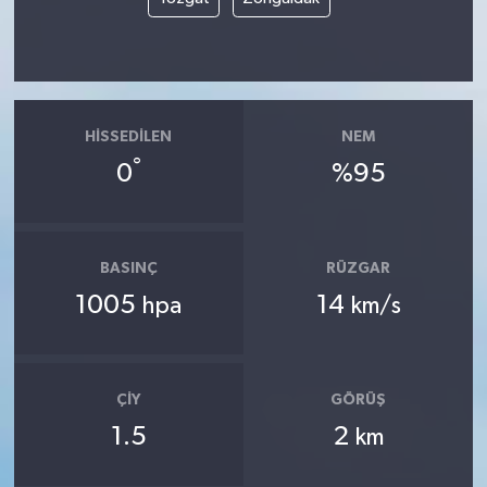
HISSEDILEN
NEM
°
0
%95
BASINÇ
RÜZGAR
1005
14
hpa
km/s
ÇIY
GÖRÜŞ
1.5
2
km