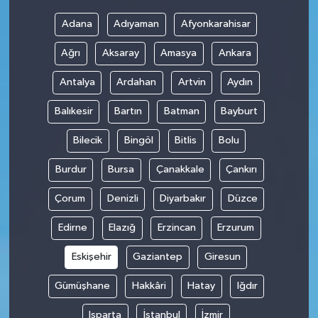
Adana
Adıyaman
Afyonkarahisar
Ağrı
Aksaray
Amasya
Ankara
Antalya
Ardahan
Artvin
Aydın
Balıkesir
Bartın
Batman
Bayburt
Bilecik
Bingöl
Bitlis
Bolu
Burdur
Bursa
Çanakkale
Çankırı
Çorum
Denizli
Diyarbakır
Düzce
Edirne
Elazığ
Erzincan
Erzurum
Eskişehir
Gaziantep
Giresun
Gümüşhane
Hakkâri
Hatay
Iğdır
Isparta
İstanbul
İzmir