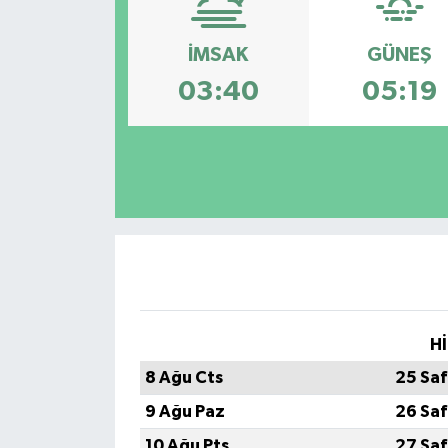
İMSAK
GÜNEŞ
03:40
05:19
Hİ
8 Ağu Cts
25 Saf
9 Ağu Paz
26 Saf
10 Ağu Pts
27 Saf