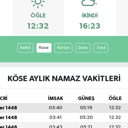
ÖĞLE
İKINDI
12:32
16:23
Kelkit
Köse
Kürtün
Şiran
Torul
KÖSE AYLIK NAMAZ VAKITLERI
CRİ
İMSAK
GÜNEŞ
ÖĞLE
er 1448
03:40
05:19
12:32
er 1448
03:41
05:20
12:32
er 1448
03:43
05:21
12:32