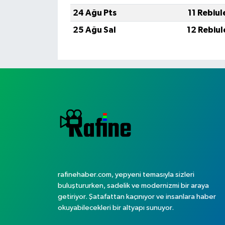
24 Ağu Pts
11 Rebiul
25 Ağu Sal
12 Rebiul
rafinehaber.com, yepyeni temasıyla sizleri
buluştururken, sadelik ve modernizmi bir araya
getiriyor. Şatafattan kaçınıyor ve insanlara haber
okuyabilecekleri bir altyapı sunuyor.