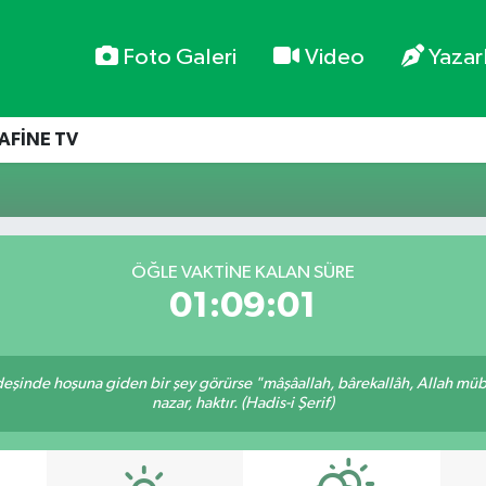
Foto Galeri
Video
Yazar
AFİNE TV
ÖĞLE VAKTİNE KALAN SÜRE
01:09:01
rdeşinde hoşuna giden bir şey görürse "mâşâallah, bârekallâh, Allah müb
nazar, haktır. (Hadis-i Şerif)