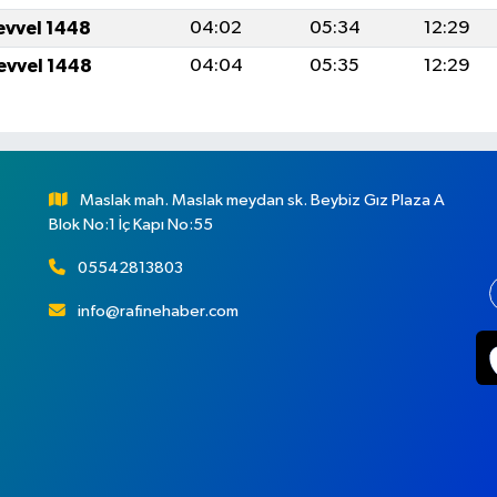
evvel 1448
04:02
05:34
12:29
evvel 1448
04:04
05:35
12:29
Maslak mah. Maslak meydan sk. Beybiz Gız Plaza A
Blok No:1 İç Kapı No:55
05542813803
info@rafinehaber.com