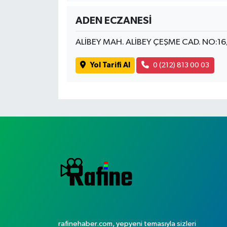
ADEN ECZANESİ
ALİBEY MAH. ALİBEY ÇEŞME CAD. NO:16
Yol Tarifi Al
0 (212) 813 00 03
rafinehaber.com, yepyeni temasıyla sizleri