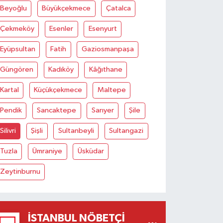
Beyoğlu
Büyükçekmece
Çatalca
Çekmeköy
Esenler
Esenyurt
Eyüpsultan
Fatih
Gaziosmanpaşa
Güngören
Kadıköy
Kâğıthane
Kartal
Küçükçekmece
Maltepe
Pendik
Sancaktepe
Sarıyer
Şile
Silivri
Şişli
Sultanbeyli
Sultangazi
Tuzla
Ümraniye
Üsküdar
Zeytinburnu
İSTANBUL NÖBETÇI