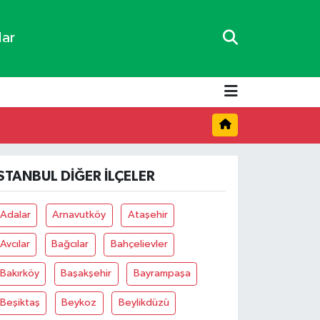
lar
İSTANBUL DIĞER İLÇELER
Adalar
Arnavutköy
Ataşehir
Avcılar
Bağcılar
Bahçelievler
Bakırköy
Başakşehir
Bayrampaşa
Beşiktaş
Beykoz
Beylikdüzü