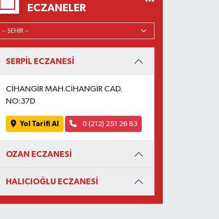
ECZANELER
SERPİL ECZANESİ
CİHANGİR MAH.CİHANGİR CAD.
NO:37D
Yol Tarifi Al
0 (212) 251 26 83
OZAN ECZANESİ
HALICIOĞLU ECZANESİ