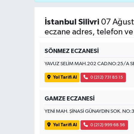
İstanbul Silivri
07 Ağust
eczane adres, telefon ve
SÖNMEZ ECZANESİ
YAVUZ SELİM MAH.202 CAD.NO:25/A SE
Yol Tarifi Al
0 (212) 731 85 15
GAMZE ECZANESİ
YENİ MAH. ŞİNASİ GÜNAYDIN SOK. NO:
Yol Tarifi Al
0 (212) 999 68 56