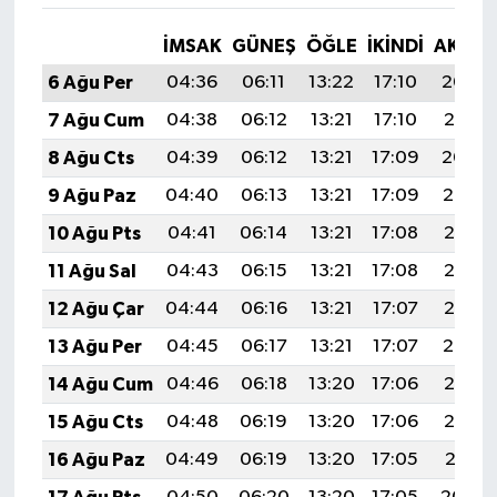
İMSAK
GÜNEŞ
ÖĞLE
İKINDI
AKŞA
6 Ağu Per
04:36
06:11
13:22
17:10
20:22
7 Ağu Cum
04:38
06:12
13:21
17:10
20:21
8 Ağu Cts
04:39
06:12
13:21
17:09
20:20
9 Ağu Paz
04:40
06:13
13:21
17:09
20:19
10 Ağu Pts
04:41
06:14
13:21
17:08
20:18
11 Ağu Sal
04:43
06:15
13:21
17:08
20:17
12 Ağu Çar
04:44
06:16
13:21
17:07
20:16
13 Ağu Per
04:45
06:17
13:21
17:07
20:14
14 Ağu Cum
04:46
06:18
13:20
17:06
20:13
15 Ağu Cts
04:48
06:19
13:20
17:06
20:12
16 Ağu Paz
04:49
06:19
13:20
17:05
20:11