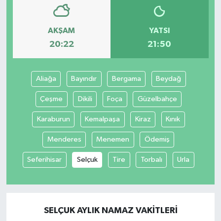
AKŞAM
YATSI
20:22
21:50
Aliağa
Bayındır
Bergama
Beydağ
Çeşme
Dikili
Foça
Güzelbahçe
Karaburun
Kemalpaşa
Kiraz
Kınık
Menderes
Menemen
Ödemiş
Seferihisar
Selçuk
Tire
Torbalı
Urla
SELÇUK AYLIK NAMAZ VAKITLERI