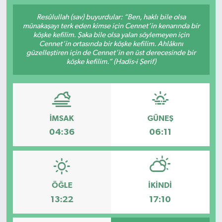
Resûlullah (sav) buyurdular: “Ben, haklı bile olsa
münakaşayı terk eden kimse için Cennet’in kenarında bir
köşke kefilim. Şaka bile olsa yalan söylemeyen için
Cennet’in ortasında bir köşke kefilim. Ahlâkını
güzelleştiren için de Cennet’in en üst derecesinde bir
köşke kefilim.” (Hadis-i Şerif)
İMSAK
GÜNEŞ
04:36
06:11
ÖĞLE
İKINDI
13:22
17:10