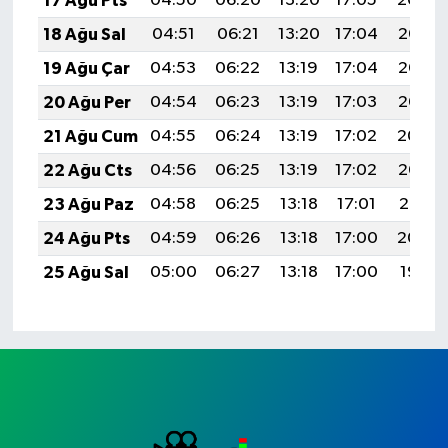
17 Ağu Pts
04:50
06:20
13:20
17:05
20:09
18 Ağu Sal
04:51
06:21
13:20
17:04
20:08
19 Ağu Çar
04:53
06:22
13:19
17:04
20:07
20 Ağu Per
04:54
06:23
13:19
17:03
20:05
21 Ağu Cum
04:55
06:24
13:19
17:02
20:04
22 Ağu Cts
04:56
06:25
13:19
17:02
20:03
23 Ağu Paz
04:58
06:25
13:18
17:01
20:01
24 Ağu Pts
04:59
06:26
13:18
17:00
20:00
25 Ağu Sal
05:00
06:27
13:18
17:00
19:58