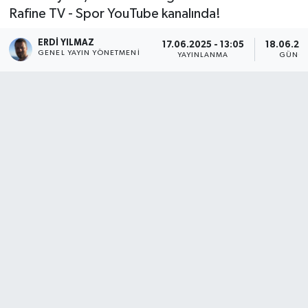
Rafine TV - Spor YouTube kanalında!
ERDI YILMAZ
17.06.2025 - 13:05
18.06.202
GENEL YAYIN YÖNETMENI
YAYINLANMA
GÜNCE