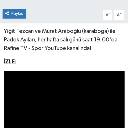
Paylaş
-
+
A
A
Yiğit Tezcan ve Murat Araboğlu (‪‪karaboga)‬ ile
Padok Ayıları, her hafta salı günü saat 19.00'da
Rafine TV - Spor YouTube kanalında!
İZLE: