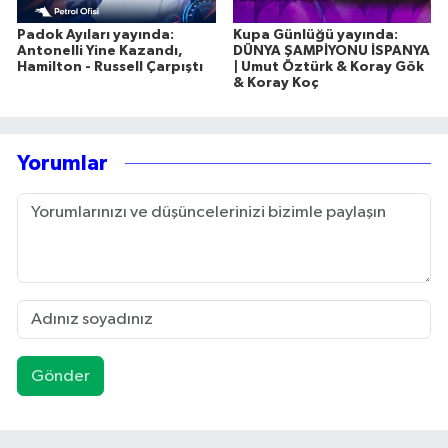
Padok Ayıları yayında:
Kupa Günlüğü yayında:
Antonelli Yine Kazandı,
DÜNYA ŞAMPİYONU İSPANYA
Hamilton - Russell Çarpıştı
| Umut Öztürk & Koray Gök
& Koray Koç
Yorumlar
Gönder