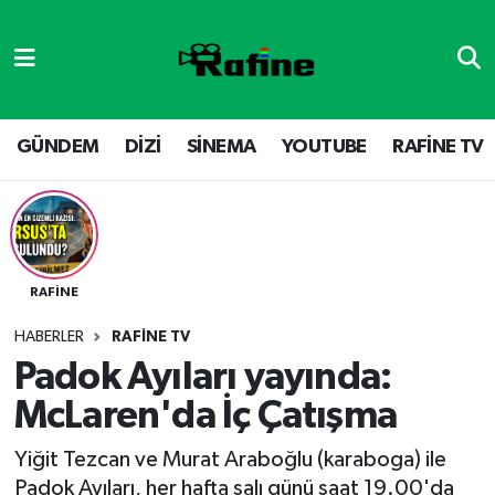
GÜNDEM
DİZİ
Nöbetçi Eczaneler
DİZİ
GÜNDEM
Hava Durumu
GÜNDEM
DİZİ
SİNEMA
YOUTUBE
RAFİNE TV
SİNEMA
RAFİNE TV
Namaz Vakitleri
YOUTUBE
SİNEMA
Trafik Durumu
RAFİNE
RAFİNE TV
VİDEO GALERİ
Süper Lig Puan Durumu ve Fikstür
HABERLER
RAFİNE TV
YOUTUBE
Tüm Manşetler
Padok Ayıları yayında:
McLaren'da İç Çatışma
Son Dakika Haberleri
Yiğit Tezcan ve Murat Araboğlu (‪‪karaboga)‬ ile
Haber Arşivi
Padok Ayıları, her hafta salı günü saat 19.00'da