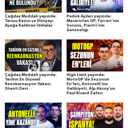
Çağdaş Meddah yayında:
Padok Ayıları yayında:
Tarsus Kazısı ve Dünyayı
Macaristan GP, Ferrari'nin
Ayağa Kaldıran İddialar
Sorunu, Piastri'nin
Şanssızlığı
Çağdaş Meddah yayında:
High Limit yayında:
Tarihin En Gizemli
MotoGP’de Sezonun
Reenkarnasyon Vakası:
En’leri, Antonelli’nin
Shanti Devi
Galibiyeti, Alp Aksoy’un
Paul Ricard Zaferi