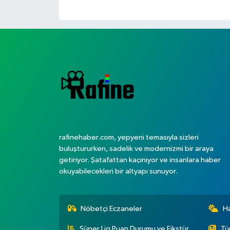
rafinehaber.com, yepyeni temasıyla sizleri
buluştururken, sadelik ve modernizmi bir araya
getiriyor. Şatafattan kaçınıyor ve insanlara haber
okuyabilecekleri bir altyapı sunuyor.
Nöbetçi Eczaneler
H
Süper Lig Puan Durumu ve Fikstür
Tü