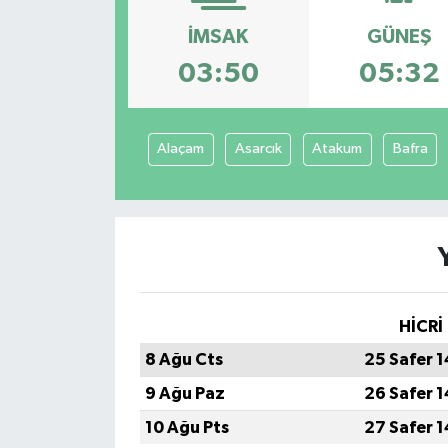
İMSAK
GÜNEŞ
03:50
05:32
Alaçam
Asarcık
Atakum
Bafra
HİCRİ
8 Ağu Cts
25 Safer 
9 Ağu Paz
26 Safer 
10 Ağu Pts
27 Safer 