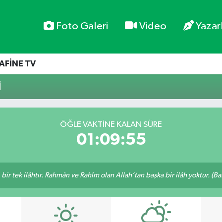
Foto Galeri
Video
Yazar
AFİNE TV
i
ÖĞLE VAKTİNE KALAN SÜRE
01:09:55
, bir tek ilâhtır. Rahmân ve Rahîm olan Allah’tan başka bir ilâh yoktur. (B