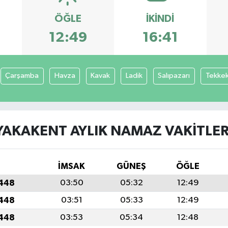
ÖĞLE
İKINDI
12:49
16:41
Çarşamba
Havza
Kavak
Ladik
Salıpazarı
Tekke
YAKAKENT AYLIK NAMAZ VAKITLER
İMSAK
GÜNEŞ
ÖĞLE
1448
03:50
05:32
12:49
1448
03:51
05:33
12:49
1448
03:53
05:34
12:48