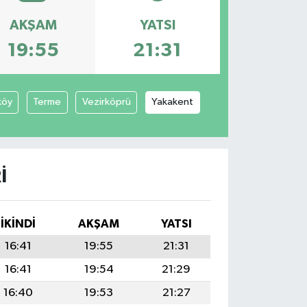
AKŞAM
YATSI
19:55
21:31
köy
Terme
Vezirköprü
Yakakent
I
İKINDI
AKŞAM
YATSI
16:41
19:55
21:31
16:41
19:54
21:29
16:40
19:53
21:27