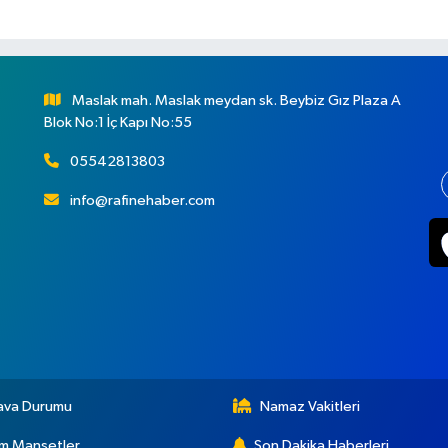
Maslak mah. Maslak meydan sk. Beybiz Gız Plaza A
Blok No:1 İç Kapı No:55
05542813803
info@rafinehaber.com
ava Durumu
Namaz Vakitleri
m Manşetler
Son Dakika Haberleri