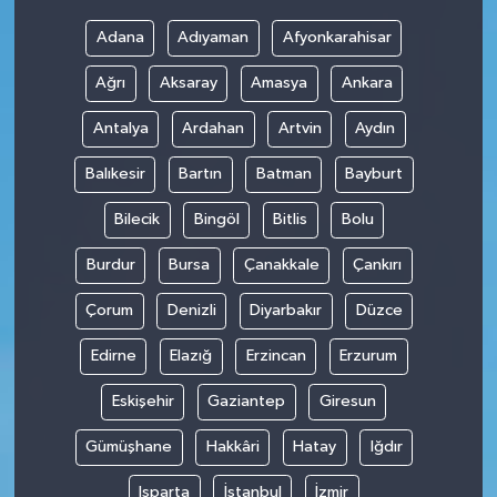
Adana
Adıyaman
Afyonkarahisar
Ağrı
Aksaray
Amasya
Ankara
Antalya
Ardahan
Artvin
Aydın
Balıkesir
Bartın
Batman
Bayburt
Bilecik
Bingöl
Bitlis
Bolu
Burdur
Bursa
Çanakkale
Çankırı
Çorum
Denizli
Diyarbakır
Düzce
Edirne
Elazığ
Erzincan
Erzurum
Eskişehir
Gaziantep
Giresun
Gümüşhane
Hakkâri
Hatay
Iğdır
Isparta
İstanbul
İzmir