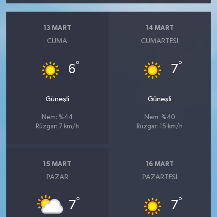
13 MART
14 MART
CUMA
CUMARTESI
°
°
6
7
Güneşli
Güneşli
Nem: %44
Nem: %40
Rüzgar: 7 km/h
Rüzgar: 15 km/h
15 MART
16 MART
PAZAR
PAZARTESI
°
°
7
7