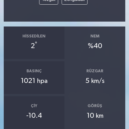
HISSEDILEN
NEM
°
2
%40
BASINÇ
RÜZGAR
1021
5
hpa
km/s
ÇIY
GÖRÜŞ
-10.4
10
km