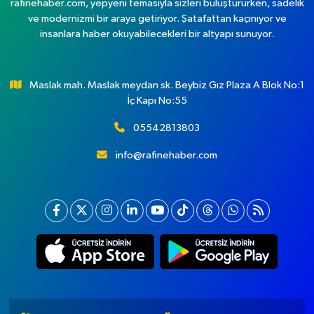
rafinehaber.com, yepyeni temasıyla sizleri buluştururken, sadelik
ve modernizmi bir araya getiriyor. Şatafattan kaçınıyor ve
insanlara haber okuyabilecekleri bir altyapı sunuyor.
Maslak mah. Maslak meydan sk. Beybiz Gız Plaza A Blok No:1
İç Kapı No:55
05542813803
info@rafinehaber.com