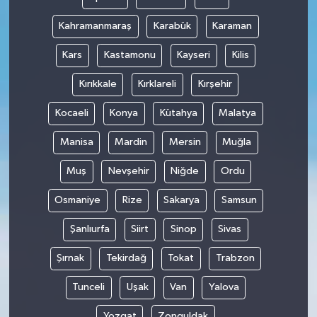
Kahramanmaraş
Karabük
Karaman
Kars
Kastamonu
Kayseri
Kilis
Kırıkkale
Kırklareli
Kırşehir
Kocaeli
Konya
Kütahya
Malatya
Manisa
Mardin
Mersin
Muğla
Muş
Nevşehir
Niğde
Ordu
Osmaniye
Rize
Sakarya
Samsun
Şanlıurfa
Siirt
Sinop
Sivas
Şırnak
Tekirdağ
Tokat
Trabzon
Tunceli
Uşak
Van
Yalova
Yozgat
Zonguldak