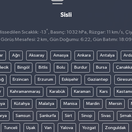
Sisli
°
ssedilen Sıcaklık: -13
, Basınç: 1032 hPa, Rüzgar: 11 km/s, Çiy
Görüş Mesafesi: 2 km, Gün Doğumu: 6:22, Gün Batımı: 18:09
ar
Ağrı
Aksaray
Amasya
Ankara
Antalya
Ard
lecik
Bingöl
Bitlis
Bolu
Burdur
Bursa
Çanakka
ığ
Erzincan
Erzurum
Eskişehir
Gaziantep
Giresun
r
Kahramanmaraş
Karabük
Karaman
Kars
Kastam
nya
Kütahya
Malatya
Manisa
Mardin
Mersin
arya
Samsun
Şanlıurfa
Siirt
Sinop
Sivas
Şırnak
Tunceli
Uşak
Van
Yalova
Yozgat
Zonguldak