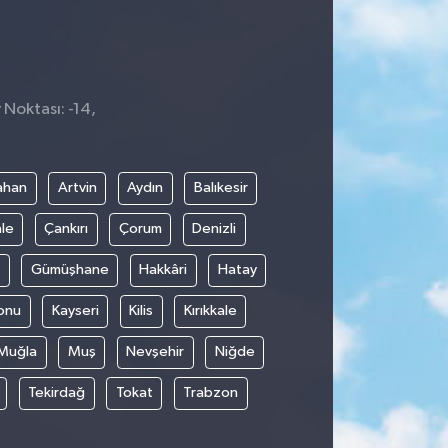
 Noktası: -14,
ahan
Artvin
Aydın
Balıkesir
le
Çankırı
Çorum
Denizli
Gümüşhane
Hakkâri
Hatay
onu
Kayseri
Kilis
Kırıkkale
Muğla
Muş
Nevşehir
Niğde
Tekirdağ
Tokat
Trabzon