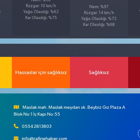
Nem: %98
Rüzgar: 10 km/h
Nem: %97
9
Yağış Olasılığı: %62
Rüzgar: 14 km/h
Kar Olasılığı: %75
Yağış Olasılığı: %72
Kar Olasılığı: %68
Hassaslar için sağlıksız
Sağlıksız
Maslak mah. Maslak meydan sk. Beybiz Gız Plaza A
Blok No:1 İç Kapı No:55
05542813803
info@rafinehaber.com