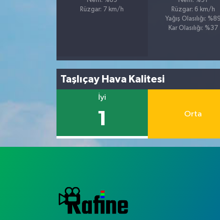
Nem: %89
Nem: %91
Rüzgar: 7 km/h
Rüzgar: 6 km/h
Yağış Olasılığı: %8
Kar Olasılığı: %37
Taşlıçay Hava Kalitesi
İyi
1
Orta