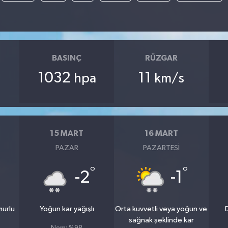
BASINÇ
RÜZGAR
1032
11
hpa
km/s
15 MART
16 MART
PAZAR
PAZARTESI
°
°
°
-2
-1
murlu
Yoğun kar yağışlı
Orta kuvvetli veya yoğun ve
D
sağnak şeklinde kar