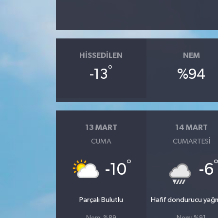
HISSEDILEN
NEM
°
-13
%94
13 MART
14 MART
CUMA
CUMARTESI
°
-10
-6
Parçalı Bulutlu
Hafif dondurucu yağ