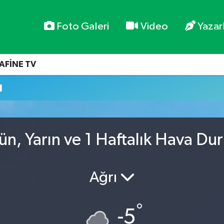
Foto Galeri
Video
Yazar
AFİNE TV
u
ün, Yarın ve 1 Haftalık Hava D
Ağrı
°
-5