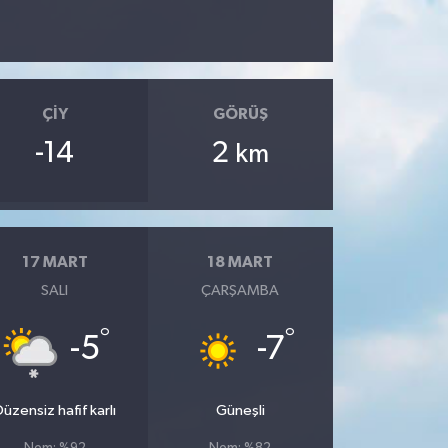
ÇIY
GÖRÜŞ
-14
2
km
17 MART
18 MART
SALI
ÇARŞAMBA
°
°
-5
-7
üzensiz hafif karlı
Güneşli