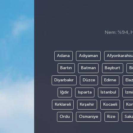
Nem: %94, Hi
Adana
Adıyaman
Afyonkarahis
Bartın
Batman
Bayburt
Bi
Diyarbakır
Düzce
Edirne
Elaz
Iğdır
Isparta
İstanbul
İzmi
Kırklareli
Kırşehir
Kocaeli
Ko
Ordu
Osmaniye
Rize
Sak