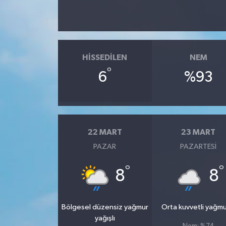
HISSEDILEN
NEM
°
6
%93
22 MART
23 MART
PAZAR
PAZARTESI
°
°
8
8
Bölgesel düzensiz yağmur
Orta kuvvetli yağmu
yağışlı