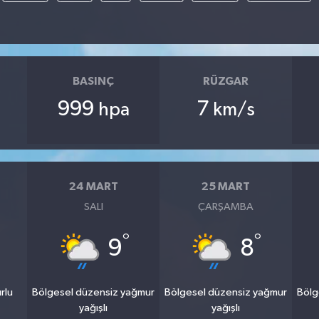
BASINÇ
RÜZGAR
999
7
hpa
km/s
24 MART
25 MART
SALI
ÇARŞAMBA
°
°
9
8
rlu
Bölgesel düzensiz yağmur
Bölgesel düzensiz yağmur
Bölg
yağışlı
yağışlı