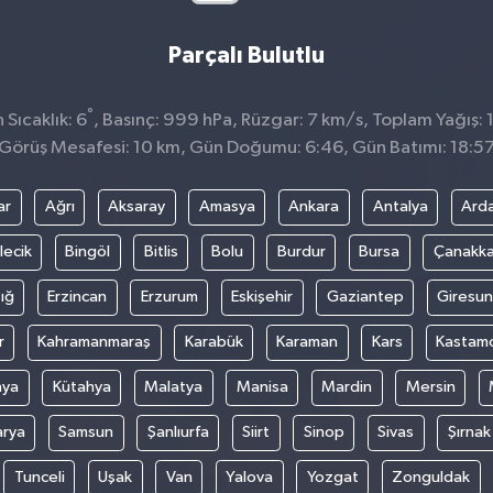
Parçalı Bulutlu
°
Sıcaklık: 6
, Basınç: 999 hPa, Rüzgar: 7 km/s, Toplam Yağış: 
Görüş Mesafesi: 10 km, Gün Doğumu: 6:46, Gün Batımı: 18:5
ar
Ağrı
Aksaray
Amasya
Ankara
Antalya
Ard
lecik
Bingöl
Bitlis
Bolu
Burdur
Bursa
Çanakka
ığ
Erzincan
Erzurum
Eskişehir
Gaziantep
Giresun
r
Kahramanmaraş
Karabük
Karaman
Kars
Kastam
nya
Kütahya
Malatya
Manisa
Mardin
Mersin
arya
Samsun
Şanlıurfa
Siirt
Sinop
Sivas
Şırnak
Tunceli
Uşak
Van
Yalova
Yozgat
Zonguldak