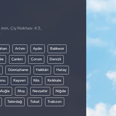
1 mm, Çiy Noktası: 4.5,
7
ahan
Artvin
Aydın
Balıkesir
le
Çankırı
Çorum
Denizli
Gümüşhane
Hakkâri
Hatay
onu
Kayseri
Kilis
Kırıkkale
Muğla
Muş
Nevşehir
Niğde
Tekirdağ
Tokat
Trabzon