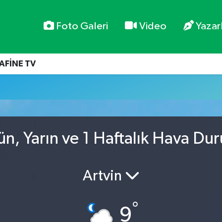
Foto Galeri
Video
Yazar
AFİNE TV
n, Yarın ve 1 Haftalık Hava Du
Artvin
°
9