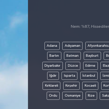
Nem: %87, Hissedilen 
Adana
Adıyaman
Afyonkarahis
Bartın
Batman
Bayburt
Bi
Diyarbakır
Düzce
Edirne
Elaz
Iğdır
Isparta
İstanbul
İzmi
Kırklareli
Kırşehir
Kocaeli
Ko
Ordu
Osmaniye
Rize
Sak