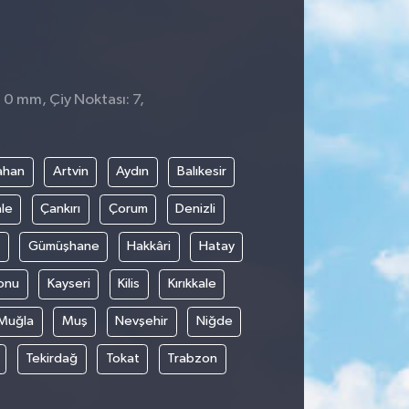
: 0 mm, Çiy Noktası: 7,
1
ahan
Artvin
Aydın
Balıkesir
le
Çankırı
Çorum
Denizli
Gümüşhane
Hakkâri
Hatay
onu
Kayseri
Kilis
Kırıkkale
Muğla
Muş
Nevşehir
Niğde
Tekirdağ
Tokat
Trabzon