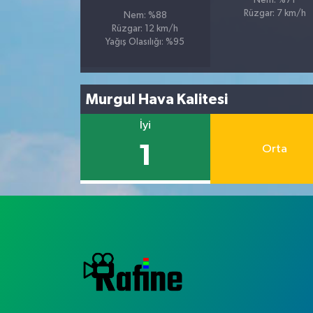
Nem: %71
Rüzgar: 7 km/h
Nem: %88
Rüzgar: 12 km/h
Yağış Olasılığı: %95
Murgul Hava Kalitesi
İyi
1
Orta