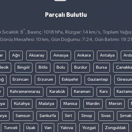
Parçalı Bulutlu
°
Sıcaklık: 8
, Basınç: 1018 hPa, Rüzgar: 14 km/s, Toplam Yağış
Görüş Mesafesi: 10 km, Gün Doğumu: 7:24, Gün Batımı: 19:2
ar
Ağrı
Aksaray
Amasya
Ankara
Antalya
Ard
lecik
Bingöl
Bitlis
Bolu
Burdur
Bursa
Çanakka
ığ
Erzincan
Erzurum
Eskişehir
Gaziantep
Giresun
r
Kahramanmaraş
Karabük
Karaman
Kars
Kastam
nya
Kütahya
Malatya
Manisa
Mardin
Mersin
arya
Samsun
Şanlıurfa
Siirt
Sinop
Sivas
Şırnak
Tunceli
Uşak
Van
Yalova
Yozgat
Zonguldak