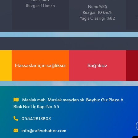
Nem: %67
Rüzgar: 11 km/h
Nem: %85
Rüzgar: 10 km/h
Yağış Olasılığı: %82
Hassaslar için sağlıksız
Sağlıksız
Maslak mah. Maslak meydan sk. Beybiz Gız Plaza A
Blok No:1 İç Kapı No:55
05542813803
info@rafinehaber.com