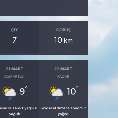
ÇIY
GÖRÜŞ
7
10
km
21 MART
22 MART
CUMARTESI
PAZAR
°
°
9
10
esel düzensiz yağmur
Bölgesel düzensiz yağmur
yağışlı
yağışlı