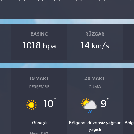
BASINÇ
RÜZGAR
1018
14
hpa
km/s
19 MART
20 MART
PERŞEMBE
CUMA
°
°
10
9
Güneşli
Bölgesel düzensiz yağmur
Bölg
yağışlı