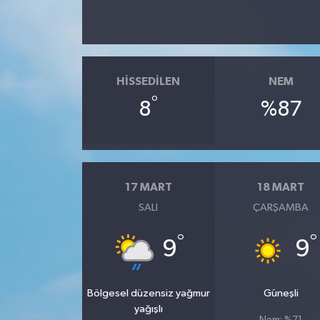
HISSEDILEN
NEM
°
8
%87
17 MART
18 MART
SALI
ÇARŞAMBA
°
°
9
9
Bölgesel düzensiz yağmur
Güneşli
yağışlı