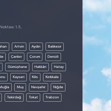
Noktası: 1.5,
2
ahan
Artvin
Aydın
Balıkesir
le
Çankırı
Çorum
Denizli
Gümüşhane
Hakkâri
Hatay
onu
Kayseri
Kilis
Kırıkkale
Muğla
Muş
Nevşehir
Niğde
Tekirdağ
Tokat
Trabzon