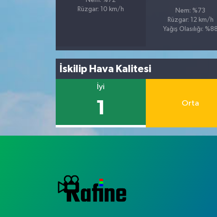
Nem: %72
Rüzgar: 10 km/h
Nem: %73
Rüzgar: 12 km/h
Yağış Olasılığı: %8
İskilip Hava Kalitesi
İyi
1
Orta