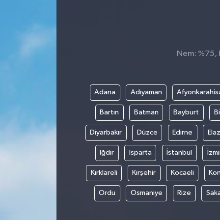
Nem: %75, H
Adana
Adıyaman
Afyonkarahis
Bartın
Batman
Bayburt
Bi
Diyarbakır
Düzce
Edirne
Elaz
Iğdır
Isparta
İstanbul
İzmi
Kırklareli
Kırşehir
Kocaeli
Ko
Ordu
Osmaniye
Rize
Sak