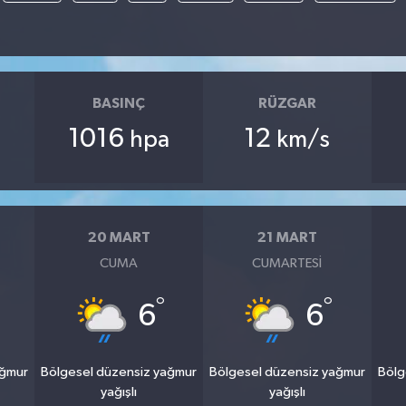
BASINÇ
RÜZGAR
1016
12
hpa
km/s
20 MART
21 MART
CUMA
CUMARTESI
°
°
6
6
ağmur
Bölgesel düzensiz yağmur
Bölgesel düzensiz yağmur
Bölg
yağışlı
yağışlı