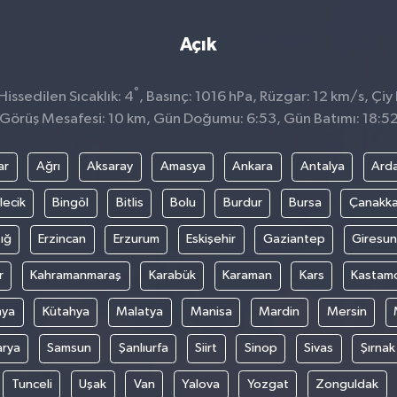
Açık
°
issedilen Sıcaklık: 4
, Basınç: 1016 hPa, Rüzgar: 12 km/s, Çiy 
Görüş Mesafesi: 10 km, Gün Doğumu: 6:53, Gün Batımı: 18:5
ar
Ağrı
Aksaray
Amasya
Ankara
Antalya
Ard
lecik
Bingöl
Bitlis
Bolu
Burdur
Bursa
Çanakka
ığ
Erzincan
Erzurum
Eskişehir
Gaziantep
Giresun
r
Kahramanmaraş
Karabük
Karaman
Kars
Kastam
nya
Kütahya
Malatya
Manisa
Mardin
Mersin
arya
Samsun
Şanlıurfa
Siirt
Sinop
Sivas
Şırnak
Tunceli
Uşak
Van
Yalova
Yozgat
Zonguldak