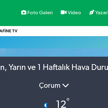
Foto Galeri
Video
Yazar
AFİNE TV
ün, Yarın ve 1 Haftalık Hava Du
Çorum
°
12