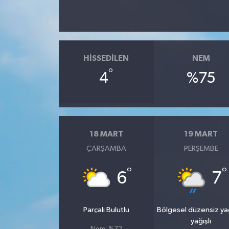
HISSEDILEN
NEM
°
4
%75
18 MART
19 MART
ÇARŞAMBA
PERŞEMBE
°
°
6
7
Parçalı Bulutlu
Bölgesel düzensiz y
yağışlı