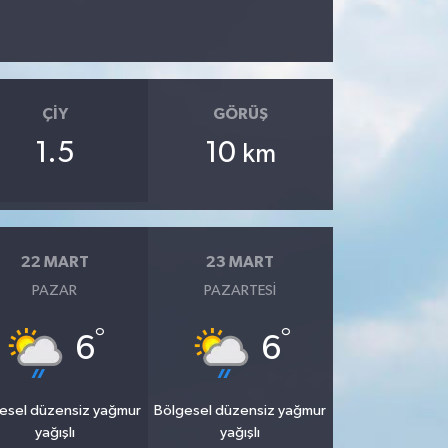
ÇIY
GÖRÜŞ
1.5
10
km
22 MART
23 MART
PAZAR
PAZARTESI
°
°
6
6
esel düzensiz yağmur
Bölgesel düzensiz yağmur
yağışlı
yağışlı