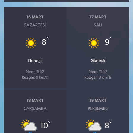
16 MART
17 MART
PAZARTESI
SALI
°
°
8
9
Güneşli
Güneşli
Nem: %62
Nem: %57
Rüzgar: 9 km/h
Rüzgar: 8 km/h
18 MART
19 MART
ÇARŞAMBA
PERŞEMBE
°
°
10
8