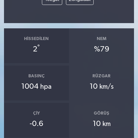
HISSEDILEN
NEM
°
2
%79
BASINÇ
RÜZGAR
1004
10
hpa
km/s
ÇIY
GÖRÜŞ
-0.6
10
km