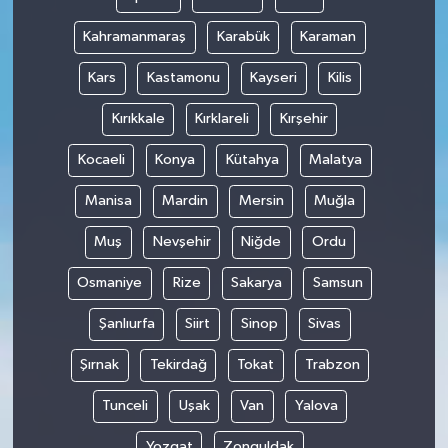
Kahramanmaraş
Karabük
Karaman
Kars
Kastamonu
Kayseri
Kilis
Kırıkkale
Kırklareli
Kırşehir
Kocaeli
Konya
Kütahya
Malatya
Manisa
Mardin
Mersin
Muğla
Muş
Nevşehir
Niğde
Ordu
Osmaniye
Rize
Sakarya
Samsun
Şanlıurfa
Siirt
Sinop
Sivas
Şırnak
Tekirdağ
Tokat
Trabzon
Tunceli
Uşak
Van
Yalova
Yozgat
Zonguldak