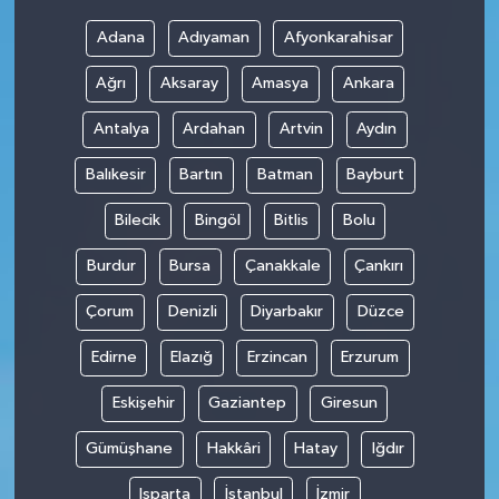
Adana
Adıyaman
Afyonkarahisar
Ağrı
Aksaray
Amasya
Ankara
Antalya
Ardahan
Artvin
Aydın
Balıkesir
Bartın
Batman
Bayburt
Bilecik
Bingöl
Bitlis
Bolu
Burdur
Bursa
Çanakkale
Çankırı
Çorum
Denizli
Diyarbakır
Düzce
Edirne
Elazığ
Erzincan
Erzurum
Eskişehir
Gaziantep
Giresun
Gümüşhane
Hakkâri
Hatay
Iğdır
Isparta
İstanbul
İzmir