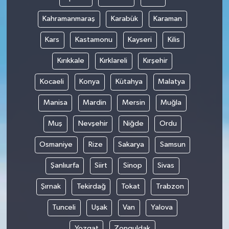
Kahramanmaraş
Karabük
Karaman
Kars
Kastamonu
Kayseri
Kilis
Kırıkkale
Kırklareli
Kırşehir
Kocaeli
Konya
Kütahya
Malatya
Manisa
Mardin
Mersin
Muğla
Muş
Nevşehir
Niğde
Ordu
Osmaniye
Rize
Sakarya
Samsun
Şanlıurfa
Siirt
Sinop
Sivas
Şırnak
Tekirdağ
Tokat
Trabzon
Tunceli
Uşak
Van
Yalova
Yozgat
Zonguldak