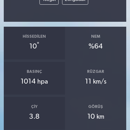
HISSEDILEN
NEM
°
10
%64
BASINÇ
RÜZGAR
1014
11
hpa
km/s
ÇIY
GÖRÜŞ
3.8
10
km