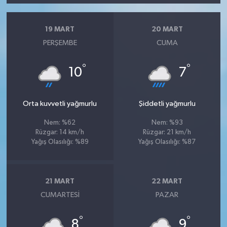
19 MART
20 MART
PERŞEMBE
CUMA
°
°
10
7
Orta kuvvetli yağmurlu
Şiddetli yağmurlu
Nem: %62
Nem: %93
Rüzgar: 14 km/h
Rüzgar: 21 km/h
Yağış Olasılığı: %89
Yağış Olasılığı: %87
21 MART
22 MART
CUMARTESI
PAZAR
°
°
8
9