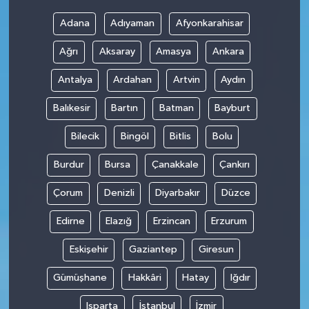
Adana
Adıyaman
Afyonkarahisar
Ağrı
Aksaray
Amasya
Ankara
Antalya
Ardahan
Artvin
Aydın
Balıkesir
Bartın
Batman
Bayburt
Bilecik
Bingöl
Bitlis
Bolu
Burdur
Bursa
Çanakkale
Çankırı
Çorum
Denizli
Diyarbakır
Düzce
Edirne
Elazığ
Erzincan
Erzurum
Eskişehir
Gaziantep
Giresun
Gümüşhane
Hakkâri
Hatay
Iğdır
Isparta
İstanbul
İzmir