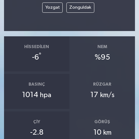
Yozgat
Zonguldak
HISSEDILEN
NEM
°
-6
%95
BASINÇ
RÜZGAR
1014
17
hpa
km/s
ÇIY
GÖRÜŞ
-2.8
10
km