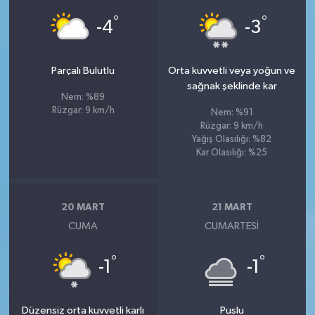
°
°
-4
-3
Parçalı Bulutlu
Orta kuvvetli veya yoğun ve
sağnak şeklinde kar
Nem: %89
Rüzgar: 9 km/h
Nem: %91
Rüzgar: 9 km/h
Yağış Olasılığı: %82
Kar Olasılığı: %25
20 MART
21 MART
CUMA
CUMARTESI
°
°
-1
-1
Düzensiz orta kuvvetli karlı
Puslu