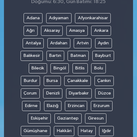
Doğumu: 6:30, Gün Batımı: 18:25
Adana
Adıyaman
Afyonkarahisar
Ağrı
Aksaray
Amasya
Ankara
Antalya
Ardahan
Artvin
Aydın
Balıkesir
Bartın
Batman
Bayburt
Bilecik
Bingöl
Bitlis
Bolu
Burdur
Bursa
Çanakkale
Çankırı
Çorum
Denizli
Diyarbakır
Düzce
Edirne
Elazığ
Erzincan
Erzurum
Eskişehir
Gaziantep
Giresun
Gümüşhane
Hakkâri
Hatay
Iğdır