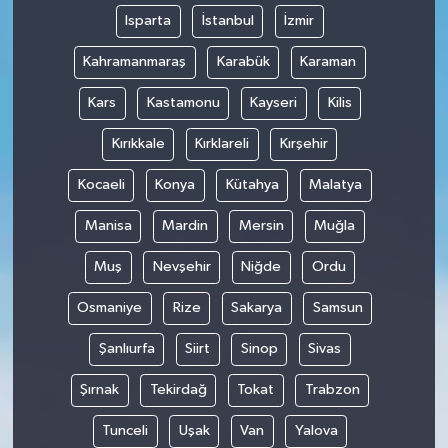
Isparta
İstanbul
İzmir
Kahramanmaraş
Karabük
Karaman
Kars
Kastamonu
Kayseri
Kilis
Kırıkkale
Kırklareli
Kırşehir
Kocaeli
Konya
Kütahya
Malatya
Manisa
Mardin
Mersin
Muğla
Muş
Nevşehir
Niğde
Ordu
Osmaniye
Rize
Sakarya
Samsun
Şanlıurfa
Siirt
Sinop
Sivas
Şırnak
Tekirdağ
Tokat
Trabzon
Tunceli
Uşak
Van
Yalova