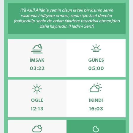
(Yâ Ali!) Allâh’a yemin olsun ki tek bir kişinin senin
vasıtanla hidâyete ermesi, senin için kızıl develer
(bahşedilip senin de onları fakirlere tasadduk etmen)den
daha hayırlıdır. (Hadis-i Şerif)
İMSAK
GÜNEŞ
03:22
05:00
ÖĞLE
İKINDI
12:13
16:03