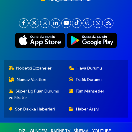
Nöbetçi Eczaneler
Hava Durumu
Namaz Vakitleri
Trafik Durumu
Süper Lig Puan Durumu
Tüm Manşetler
ve Fikstür
Son Dakika Haberleri
Haber Arşivi
DİZİ
GÜNDEM
RAFİNE TV
SİNEMA
YOUTUBE