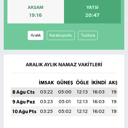
AKŞAM
YATSI
19:16
20:47
Aralık
Karakoyunlu
Tuzluca
ARALIK AYLIK NAMAZ VAKITLERI
İMSAK
GÜNEŞ
ÖĞLE
İKINDI
AKŞAM
8 Ağu Cts
03:22
05:00
12:13
16:03
19:16
9 Ağu Paz
03:23
05:01
12:13
16:03
19:14
10 Ağu Pts
03:25
05:02
12:12
16:02
19:13