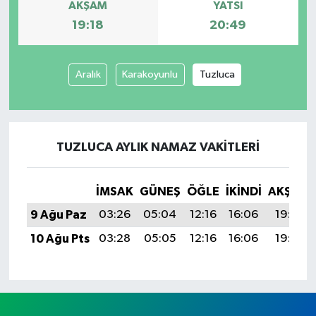
AKŞAM
YATSI
19:18
20:49
Aralık
Karakoyunlu
Tuzluca
TUZLUCA AYLIK NAMAZ VAKITLERI
İMSAK
GÜNEŞ
ÖĞLE
İKINDI
AKŞAM
9 Ağu Paz
03:26
05:04
12:16
16:06
19:18
10 Ağu Pts
03:28
05:05
12:16
16:06
19:17