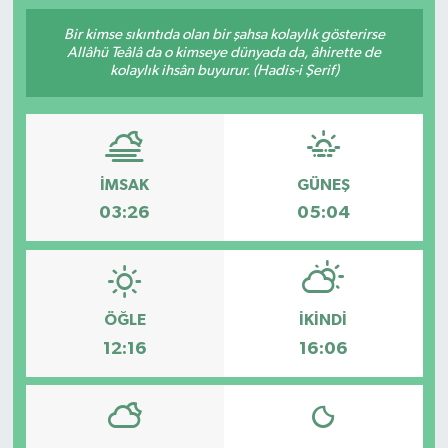
Bir kimse sıkıntıda olan bir şahsa kolaylık gösterirse
Allâhü Teâlâ da o kimseye dünyada da, âhirette de
kolaylık ihsân buyurur. (Hadis-i Şerif)
İMSAK
GÜNEŞ
03:26
05:04
ÖĞLE
İKINDI
12:16
16:06