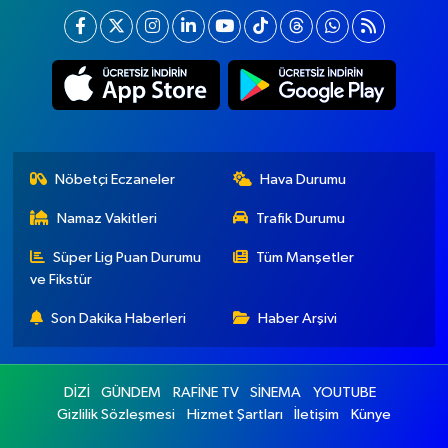
Nöbetçi Eczaneler
Hava Durumu
Namaz Vakitleri
Trafik Durumu
Süper Lig Puan Durumu
Tüm Manşetler
ve Fikstür
Son Dakika Haberleri
Haber Arşivi
DİZİ
GÜNDEM
RAFİNE TV
SİNEMA
YOUTUBE
Gizlilik Sözleşmesi
Hizmet Şartları
İletişim
Künye