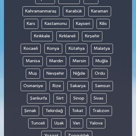
Kahramanmaraş
Karabük
Karaman
Kars
Kastamonu
Kayseri
Kilis
Kırıkkale
Kırklareli
Kırşehir
Kocaeli
Konya
Kütahya
Malatya
Manisa
Mardin
Mersin
Muğla
Muş
Nevşehir
Niğde
Ordu
Osmaniye
Rize
Sakarya
Samsun
Şanlıurfa
Siirt
Sinop
Sivas
Şırnak
Tekirdağ
Tokat
Trabzon
Tunceli
Uşak
Van
Yalova
Yozgat
Zonguldak