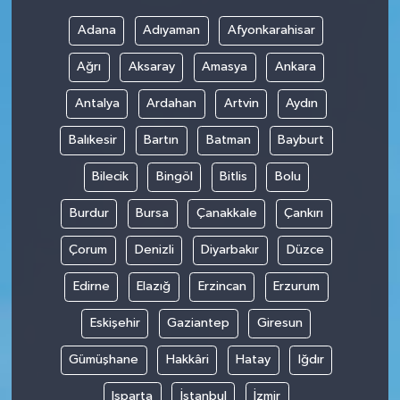
Adana
Adıyaman
Afyonkarahisar
Ağrı
Aksaray
Amasya
Ankara
Antalya
Ardahan
Artvin
Aydın
Balıkesir
Bartın
Batman
Bayburt
Bilecik
Bingöl
Bitlis
Bolu
Burdur
Bursa
Çanakkale
Çankırı
Çorum
Denizli
Diyarbakır
Düzce
Edirne
Elazığ
Erzincan
Erzurum
Eskişehir
Gaziantep
Giresun
Gümüşhane
Hakkâri
Hatay
Iğdır
Isparta
İstanbul
İzmir