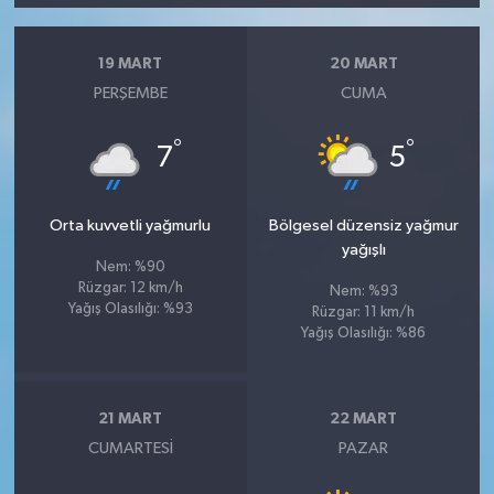
19 MART
20 MART
PERŞEMBE
CUMA
°
°
7
5
Orta kuvvetli yağmurlu
Bölgesel düzensiz yağmur
yağışlı
Nem: %90
Rüzgar: 12 km/h
Nem: %93
Yağış Olasılığı: %93
Rüzgar: 11 km/h
Yağış Olasılığı: %86
21 MART
22 MART
CUMARTESI
PAZAR