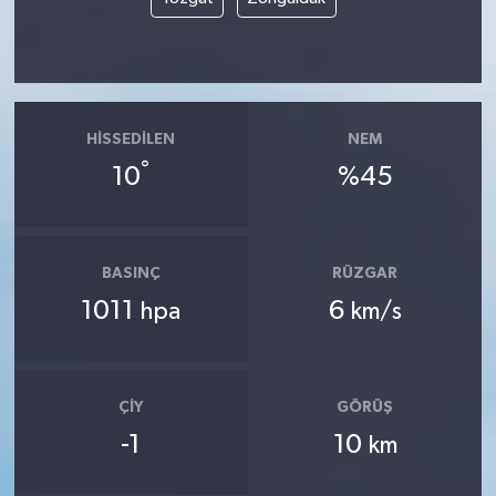
HISSEDILEN
NEM
°
10
%45
BASINÇ
RÜZGAR
1011
6
hpa
km/s
ÇIY
GÖRÜŞ
-1
10
km