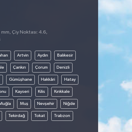
0 mm, Çiy Noktası: 4.6,
8
ahan
Artvin
Aydın
Balıkesir
le
Çankırı
Çorum
Denizli
Gümüşhane
Hakkâri
Hatay
onu
Kayseri
Kilis
Kırıkkale
Muğla
Muş
Nevşehir
Niğde
Tekirdağ
Tokat
Trabzon