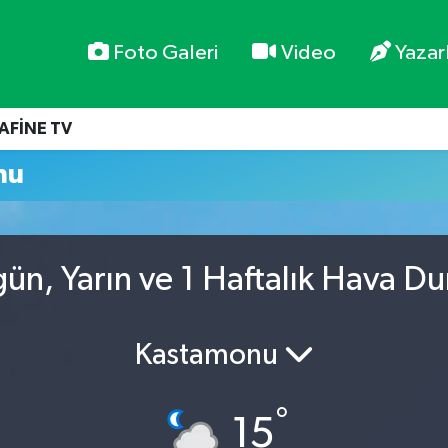
Foto Galeri
Video
Yazar
AFİNE TV
mu
gün, Yarın ve 1 Haftalık Hava D
Kastamonu
°
15