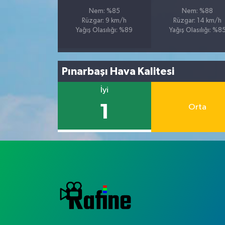
Nem: %85
Nem: %88
Rüzgar: 9 km/h
Rüzgar: 14 km/h
Yağış Olasılığı: %89
Yağış Olasılığı: %8
Pınarbaşı Hava Kalitesi
İyi
1
Orta