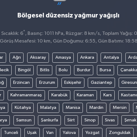
Bölgesel düzensiz yağmur yağışlı
°
Sıcaklık: 6
, Basınç: 1011 hPa, Rüzgar: 8 km/s, Toplam Yağış: 
Görüş Mesafesi: 10 km, Gün Doğumu: 6:55, Gün Batımı: 18:5
ar
Ağrı
Aksaray
Amasya
Ankara
Antalya
Ard
lecik
Bingöl
Bitlis
Bolu
Burdur
Bursa
Çanakka
ığ
Erzincan
Erzurum
Eskişehir
Gaziantep
Giresun
r
Kahramanmaraş
Karabük
Karaman
Kars
Kastam
nya
Kütahya
Malatya
Manisa
Mardin
Mersin
arya
Samsun
Şanlıurfa
Siirt
Sinop
Sivas
Şırnak
Tunceli
Uşak
Van
Yalova
Yozgat
Zonguldak