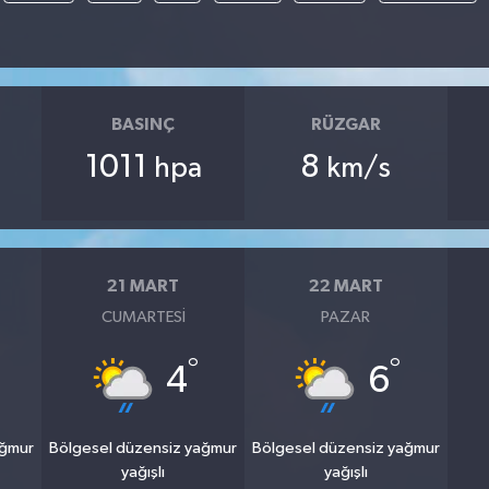
BASINÇ
RÜZGAR
1011
8
hpa
km/s
21 MART
22 MART
CUMARTESI
PAZAR
°
°
4
6
ağmur
Bölgesel düzensiz yağmur
Bölgesel düzensiz yağmur
yağışlı
yağışlı