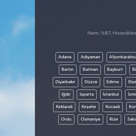
Nem: %87, Hissedilen 
Adana
Adıyaman
Afyonkarahis
Bartın
Batman
Bayburt
Bi
Diyarbakır
Düzce
Edirne
Elaz
Iğdır
Isparta
İstanbul
İzmi
Kırklareli
Kırşehir
Kocaeli
Ko
Ordu
Osmaniye
Rize
Sak