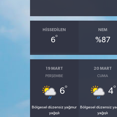
HISSEDILEN
NEM
°
6
%87
19 MART
20 MART
PERŞEMBE
CUMA
°
°
6
4
Bölgesel düzensiz yağmur
Bölgesel düzensiz y
yağışlı
yağışlı