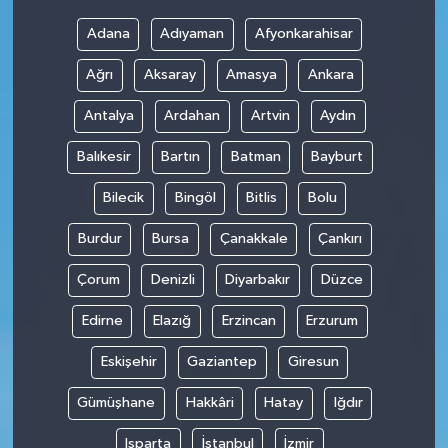
Adana
Adıyaman
Afyonkarahisar
Ağrı
Aksaray
Amasya
Ankara
Antalya
Ardahan
Artvin
Aydın
Balıkesir
Bartın
Batman
Bayburt
Bilecik
Bingöl
Bitlis
Bolu
Burdur
Bursa
Çanakkale
Çankırı
Çorum
Denizli
Diyarbakır
Düzce
Edirne
Elazığ
Erzincan
Erzurum
Eskişehir
Gaziantep
Giresun
Gümüşhane
Hakkâri
Hatay
Iğdır
Isparta
İstanbul
İzmir