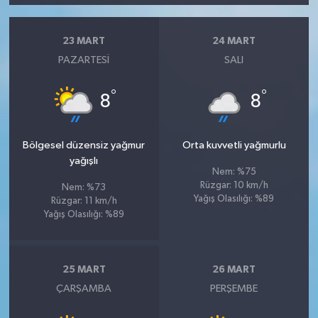
23 MART
24 MART
PAZARTESI
SALI
°
°
8
8
Bölgesel düzensiz yağmur
Orta kuvvetli yağmurlu
yağışlı
Nem: %75
Rüzgar: 10 km/h
Nem: %73
Yağış Olasılığı: %89
Rüzgar: 11 km/h
Yağış Olasılığı: %89
25 MART
26 MART
ÇARŞAMBA
PERŞEMBE