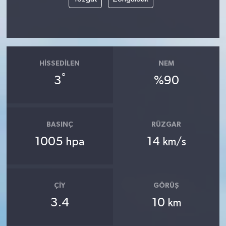
HISSEDILEN
NEM
°
3
%90
BASINÇ
RÜZGAR
1005
14
hpa
km/s
ÇIY
GÖRÜŞ
3.4
10
km