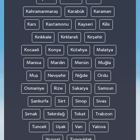
Kahramanmaraş
Karabük
Karaman
Kars
Kastamonu
Kayseri
Kilis
Kırıkkale
Kırklareli
Kırşehir
Kocaeli
Konya
Kütahya
Malatya
Manisa
Mardin
Mersin
Muğla
Muş
Nevşehir
Niğde
Ordu
Osmaniye
Rize
Sakarya
Samsun
Şanlıurfa
Siirt
Sinop
Sivas
Şırnak
Tekirdağ
Tokat
Trabzon
Tunceli
Uşak
Van
Yalova
Yozgat
Zonguldak