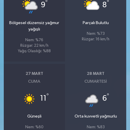
°
°
9
8
Bölgesel düzensiz yağmur
Parçalı Bulutlu
yağışlı
Nem: %73
Rüzgar: 16 km/h
Nem: %76
Rüzgar: 22 km/h
Yağış Olasılığı: %88
27 MART
28 MART
CUMA
CUMARTESI
°
°
11
6
Güneşli
Orta kuvvetli yağmurlu
Nem: %60
Nem: %83