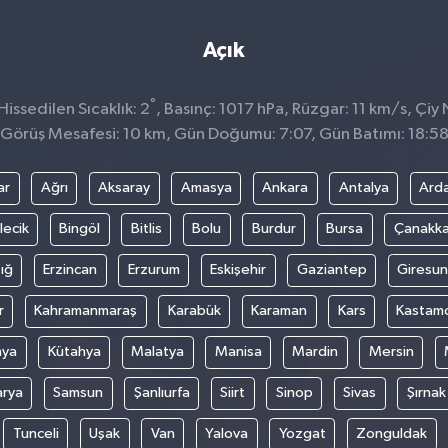
Açık
°
issedilen Sıcaklık: 2
, Basınç: 1017 hPa, Rüzgar: 11 km/s, Çiy N
Görüş Mesafesi: 10 km, Gün Doğumu: 7:07, Gün Batımı: 18:5
ar
Ağrı
Aksaray
Amasya
Ankara
Antalya
Ard
lecik
Bingöl
Bitlis
Bolu
Burdur
Bursa
Çanakka
ığ
Erzincan
Erzurum
Eskişehir
Gaziantep
Giresun
r
Kahramanmaraş
Karabük
Karaman
Kars
Kastam
nya
Kütahya
Malatya
Manisa
Mardin
Mersin
arya
Samsun
Şanlıurfa
Siirt
Sinop
Sivas
Şırnak
Tunceli
Uşak
Van
Yalova
Yozgat
Zonguldak