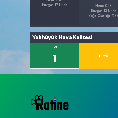
Nem: %47
Rüzgar: 17 km/h
Nem: %58
Rüzgar: 13 km/h
Yağış Olasılığı: %8
Yalıhüyük Hava Kalitesi
İyi
1
Orta