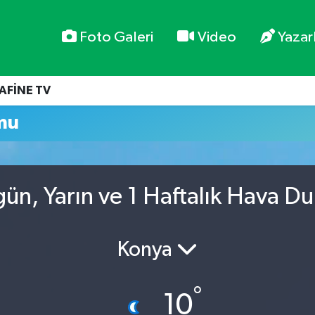
Foto Galeri
Video
Yazar
AFİNE TV
mu
gün, Yarın ve 1 Haftalık Hava D
Konya
°
10