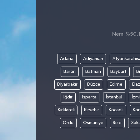
Nem: %50, H
Adana
Adıyaman
Afyonkarahis
Bartın
Batman
Bayburt
Bi
Diyarbakır
Düzce
Edirne
Elaz
Iğdır
Isparta
İstanbul
İzmi
Kırklareli
Kırşehir
Kocaeli
Ko
Ordu
Osmaniye
Rize
Sak