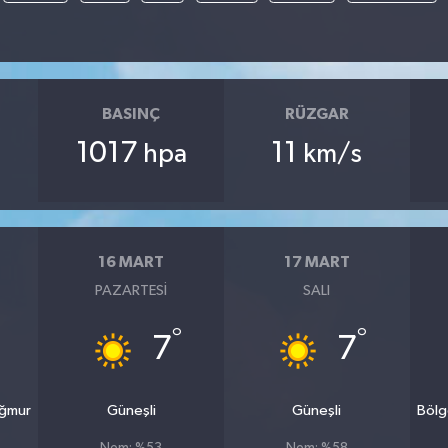
BASINÇ
RÜZGAR
1017
11
hpa
km/s
16 MART
17 MART
PAZARTESI
SALI
°
°
7
7
ağmur
Güneşli
Güneşli
Bölg