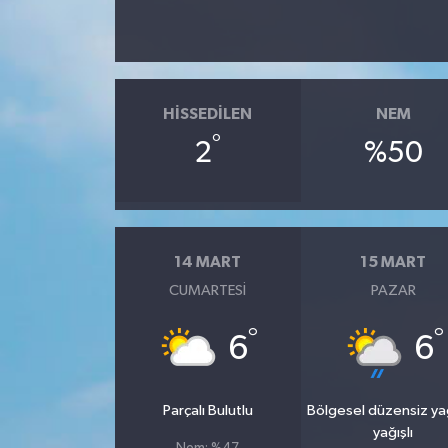
HISSEDILEN
NEM
°
2
%50
14 MART
15 MART
CUMARTESI
PAZAR
°
°
6
6
Parçalı Bulutlu
Bölgesel düzensiz y
yağışlı