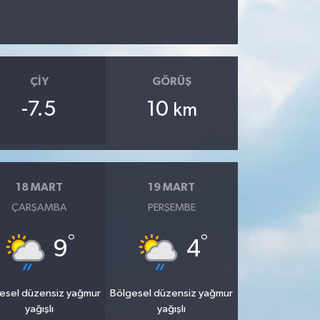
ÇIY
GÖRÜŞ
-7.5
10
km
18 MART
19 MART
ÇARŞAMBA
PERŞEMBE
°
°
9
4
esel düzensiz yağmur
Bölgesel düzensiz yağmur
yağışlı
yağışlı