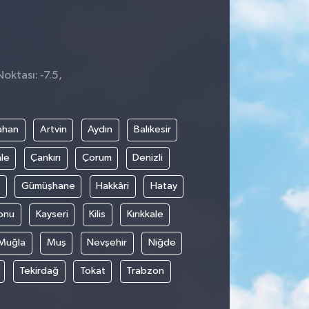
oktası: -7.5,
8
ahan
Artvin
Aydın
Balıkesir
le
Çankırı
Çorum
Denizli
Gümüşhane
Hakkâri
Hatay
onu
Kayseri
Kilis
Kırıkkale
Muğla
Muş
Nevşehir
Niğde
Tekirdağ
Tokat
Trabzon