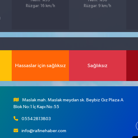
Nem: %53
Nem: %58
Rüzgar: 16 km/h
Rüzgar: 9 km/h
8
Hassaslar için sağlıksız
Sağlıksız
Maslak mah. Maslak meydan sk. Beybiz Gız Plaza A
Blok No:1 İç Kapı No:55
05542813803
info@rafinehaber.com