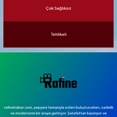
Çok Sağlıksız
Tehlikeli
rafinehaber.com, yepyeni temasıyla sizleri buluştururken, sadelik
ve modernizmi bir araya getiriyor. Şatafattan kaçınıyor ve