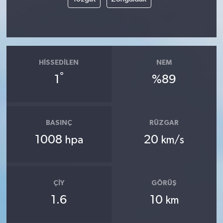
HISSEDILEN
NEM
°
1
%89
BASINÇ
RÜZGAR
1008
20
hpa
km/s
ÇIY
GÖRÜŞ
1.6
10
km