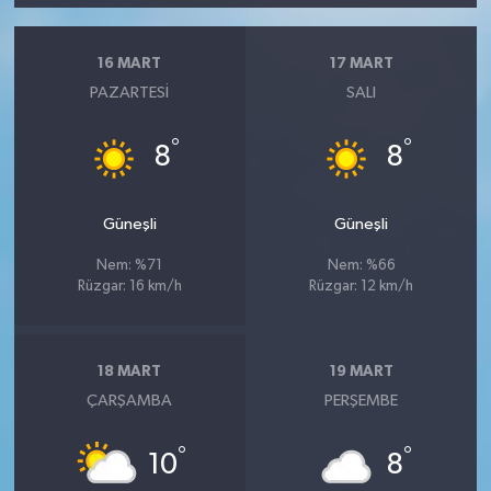
16 MART
17 MART
PAZARTESI
SALI
°
°
8
8
Güneşli
Güneşli
Nem: %71
Nem: %66
Rüzgar: 16 km/h
Rüzgar: 12 km/h
18 MART
19 MART
ÇARŞAMBA
PERŞEMBE
°
°
10
8