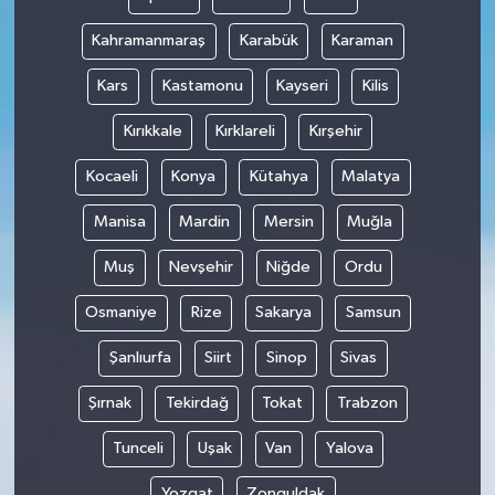
Kahramanmaraş
Karabük
Karaman
Kars
Kastamonu
Kayseri
Kilis
Kırıkkale
Kırklareli
Kırşehir
Kocaeli
Konya
Kütahya
Malatya
Manisa
Mardin
Mersin
Muğla
Muş
Nevşehir
Niğde
Ordu
Osmaniye
Rize
Sakarya
Samsun
Şanlıurfa
Siirt
Sinop
Sivas
Şırnak
Tekirdağ
Tokat
Trabzon
Tunceli
Uşak
Van
Yalova
Yozgat
Zonguldak