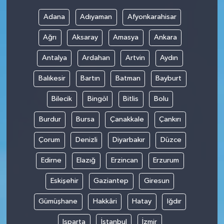
Adana
Adıyaman
Afyonkarahisar
Ağrı
Aksaray
Amasya
Ankara
Antalya
Ardahan
Artvin
Aydın
Balıkesir
Bartın
Batman
Bayburt
Bilecik
Bingöl
Bitlis
Bolu
Burdur
Bursa
Çanakkale
Çankırı
Çorum
Denizli
Diyarbakır
Düzce
Edirne
Elazığ
Erzincan
Erzurum
Eskişehir
Gaziantep
Giresun
Gümüşhane
Hakkâri
Hatay
Iğdır
Isparta
İstanbul
İzmir