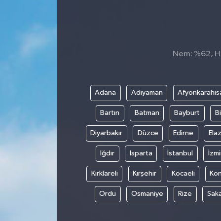
Nem: %62, His
Adana
Adıyaman
Afyonkarahis
Bartın
Batman
Bayburt
Bi
Diyarbakır
Düzce
Edirne
Elaz
Iğdır
Isparta
İstanbul
İzmi
Kırklareli
Kırşehir
Kocaeli
Ko
Ordu
Osmaniye
Rize
Sak