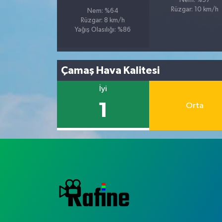
Nem: %57
Rüzgar: 10 km/h
Nem: %64
Rüzgar: 8 km/h
Yağış Olasılığı: %86
Çamaş Hava Kalitesi
İyi
1
Orta