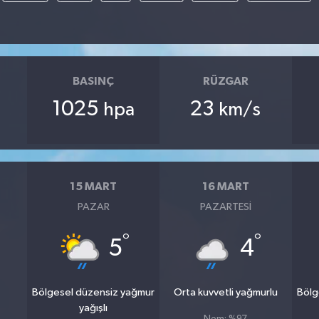
BASINÇ
RÜZGAR
1025
23
hpa
km/s
15 MART
16 MART
PAZAR
PAZARTESI
°
°
5
4
Bölgesel düzensiz yağmur
Orta kuvvetli yağmurlu
Bölg
yağışlı