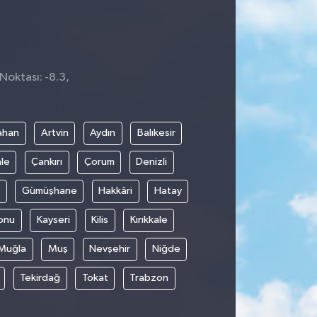
Noktası: -8.3,
3
ahan
Artvin
Aydın
Balıkesir
le
Çankırı
Çorum
Denizli
Gümüşhane
Hakkâri
Hatay
onu
Kayseri
Kilis
Kırıkkale
Muğla
Muş
Nevşehir
Niğde
Tekirdağ
Tokat
Trabzon