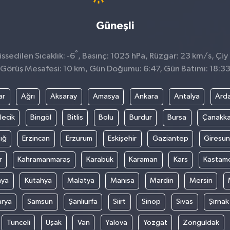
Güneşli
°
sedilen Sıcaklık: -6
, Basınç: 1025 hPa, Rüzgar: 23 km/s, Çiy 
Görüş Mesafesi: 10 km, Gün Doğumu: 6:47, Gün Batımı: 18:3
ar
Ağrı
Aksaray
Amasya
Ankara
Antalya
Ard
lecik
Bingöl
Bitlis
Bolu
Burdur
Bursa
Çanakka
ığ
Erzincan
Erzurum
Eskişehir
Gaziantep
Giresun
r
Kahramanmaraş
Karabük
Karaman
Kars
Kastam
nya
Kütahya
Malatya
Manisa
Mardin
Mersin
arya
Samsun
Şanlıurfa
Siirt
Sinop
Sivas
Şırnak
Tunceli
Uşak
Van
Yalova
Yozgat
Zonguldak