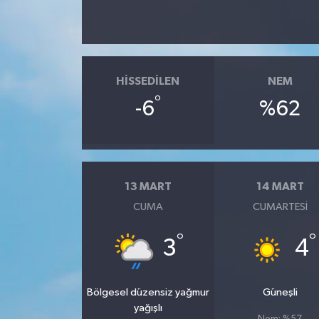
HISSEDILEN
NEM
°
-6
%62
13 MART
14 MART
CUMA
CUMARTESI
°
°
3
4
Bölgesel düzensiz yağmur
Güneşli
yağışlı