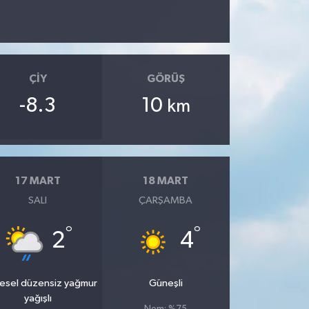
ÇIY
GÖRÜŞ
-8.3
10
km
17 MART
18 MART
SALI
ÇARŞAMBA
°
°
2
4
esel düzensiz yağmur
Güneşli
yağışlı