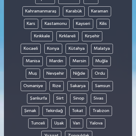
Kahramanmaraş
Karabük
Karaman
Kars
Kastamonu
Kayseri
Kilis
Kırıkkale
Kırklareli
Kırşehir
Kocaeli
Konya
Kütahya
Malatya
Manisa
Mardin
Mersin
Muğla
Muş
Nevşehir
Niğde
Ordu
Osmaniye
Rize
Sakarya
Samsun
Şanlıurfa
Siirt
Sinop
Sivas
Şırnak
Tekirdağ
Tokat
Trabzon
Tunceli
Uşak
Van
Yalova
Yozgat
Zonguldak