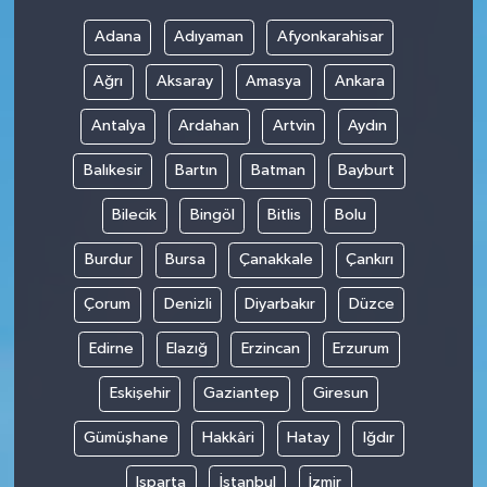
Adana
Adıyaman
Afyonkarahisar
Ağrı
Aksaray
Amasya
Ankara
Antalya
Ardahan
Artvin
Aydın
Balıkesir
Bartın
Batman
Bayburt
Bilecik
Bingöl
Bitlis
Bolu
Burdur
Bursa
Çanakkale
Çankırı
Çorum
Denizli
Diyarbakır
Düzce
Edirne
Elazığ
Erzincan
Erzurum
Eskişehir
Gaziantep
Giresun
Gümüşhane
Hakkâri
Hatay
Iğdır
Isparta
İstanbul
İzmir