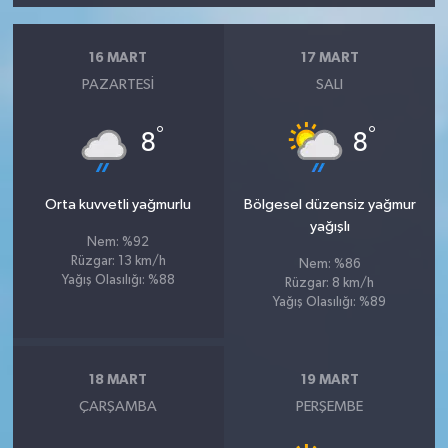
16 MART
17 MART
PAZARTESI
SALI
°
°
8
8
Orta kuvvetli yağmurlu
Bölgesel düzensiz yağmur
yağışlı
Nem: %92
Rüzgar: 13 km/h
Nem: %86
Yağış Olasılığı: %88
Rüzgar: 8 km/h
Yağış Olasılığı: %89
18 MART
19 MART
ÇARŞAMBA
PERŞEMBE