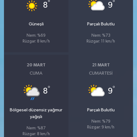
°
°
8
9
Güneşli
Parçalı Bulutlu
Nem: %69
Nem: %73
Rüzgar: 8 km/h
Rüzgar: 11 km/h
20 MART
21 MART
CUMA
CUMARTESI
°
°
8
9
Bölgesel düzensiz yağmur
Parçalı Bulutlu
yağışlı
Nem: %79
Rüzgar: 9 km/h
Nem: %87
Rüzgar: 8 km/h