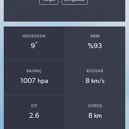
HISSEDILEN
NEM
°
9
%93
BASINÇ
RÜZGAR
1007
8
hpa
km/s
ÇIY
GÖRÜŞ
2.6
8
km