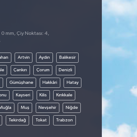
: 0 mm, Çiy Noktası: 4,
6
ahan
Artvin
Aydın
Balıkesir
le
Çankırı
Çorum
Denizli
Gümüşhane
Hakkâri
Hatay
onu
Kayseri
Kilis
Kırıkkale
Muğla
Muş
Nevşehir
Niğde
Tekirdağ
Tokat
Trabzon