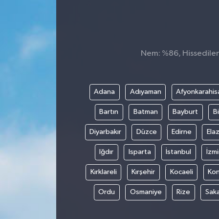
Nem: %86, Hissedilen 
Adana
Adıyaman
Afyonkarahis
Bartın
Batman
Bayburt
Bi
Diyarbakır
Düzce
Edirne
Elaz
Iğdır
Isparta
İstanbul
İzmi
Kırklareli
Kırşehir
Kocaeli
Ko
Ordu
Osmaniye
Rize
Sak