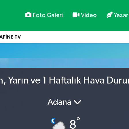
Foto Galeri
Video
Yazar
AFİNE TV
, Yarın ve 1 Haftalık Hava Dur
Adana
°
8