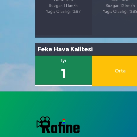
Nem: %96
Nem: %98
Rüzgar: 11 km/h
Rüzgar: 12 km/h
Yağış Olasılığı: %87
Yağış Olasılığı: %8
Feke Hava Kalitesi
İyi
1
Orta