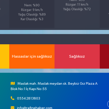
Nem: %93
Rüzgar: 11 km/h
Nem: %90
9
Yağış Olasılığı: %72
Rüzgar: 9 km/h
Yağış Olasılığı: %89
Kar Olasılığı: %3
Hassaslar için sağlıksız
Sağlıksız
Maslak mah. Maslak meydan sk. Beybiz Gız Plaza A
Blok No:1 İç Kapı No:55
05542813803
info@rafinehaber.com