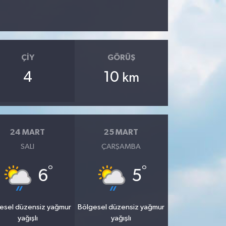
ÇIY
GÖRÜŞ
4
10
km
24 MART
25 MART
SALI
ÇARŞAMBA
°
°
6
5
esel düzensiz yağmur
Bölgesel düzensiz yağmur
yağışlı
yağışlı