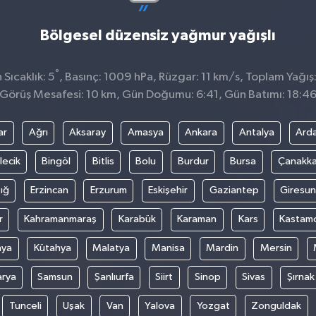
Bölgesel düzensiz yağmur yağışlı
°
Sıcaklık: 5
, Basınç: 1009 hPa, Rüzgar: 11 km/s, Toplam Yağış
Görüş Mesafesi: 10 km, Gün Doğumu: 6:41, Gün Batımı: 18:4
ar
Ağrı
Aksaray
Amasya
Ankara
Antalya
Ard
lecik
Bingöl
Bitlis
Bolu
Burdur
Bursa
Çanakka
ığ
Erzincan
Erzurum
Eskişehir
Gaziantep
Giresun
r
Kahramanmaraş
Karabük
Karaman
Kars
Kastam
nya
Kütahya
Malatya
Manisa
Mardin
Mersin
arya
Samsun
Şanlıurfa
Siirt
Sinop
Sivas
Şırnak
Tunceli
Uşak
Van
Yalova
Yozgat
Zonguldak