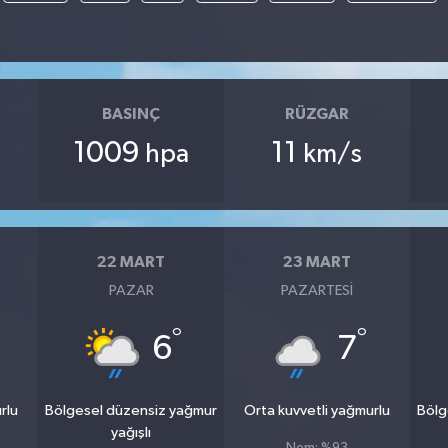
BASINÇ
RÜZGAR
1009
11
hpa
km/s
22 MART
23 MART
PAZAR
PAZARTESI
°
°
6
7
rlu
Bölgesel düzensiz yağmur
Orta kuvvetli yağmurlu
Bölg
yağışlı