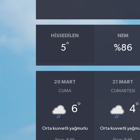
HISSEDILEN
NEM
°
5
%86
20 MART
21 MART
CUMA
CUMARTESI
°
°
6
4
Orta kuvvetli yağmurlu
Orta kuvvetli yağmu