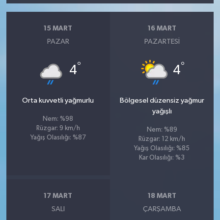
15 MART
16 MART
PAZAR
PAZARTESI
°
°
4
4
Orta kuvvetli yağmurlu
Bölgesel düzensiz yağmur
yağışlı
Nem: %98
Rüzgar: 9 km/h
Nem: %89
Yağış Olasılığı: %87
Rüzgar: 12 km/h
Yağış Olasılığı: %85
Kar Olasılığı: %3
17 MART
18 MART
SALI
ÇARŞAMBA