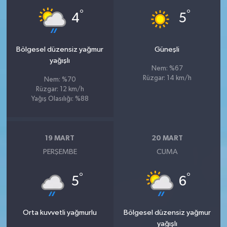
°
°
4
5
Bölgesel düzensiz yağmur
Güneşli
yağışlı
Nem: %67
Rüzgar: 14 km/h
Nem: %70
Rüzgar: 12 km/h
Yağış Olasılığı: %88
19 MART
20 MART
PERŞEMBE
CUMA
°
°
5
6
Orta kuvvetli yağmurlu
Bölgesel düzensiz yağmur
yağışlı