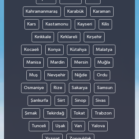
Kahramanmaraş
Karabük
Karaman
Kars
Kastamonu
Kayseri
Kilis
Kırıkkale
Kırklareli
Kırşehir
Kocaeli
Konya
Kütahya
Malatya
Manisa
Mardin
Mersin
Muğla
Muş
Nevşehir
Niğde
Ordu
Osmaniye
Rize
Sakarya
Samsun
Şanlıurfa
Siirt
Sinop
Sivas
Şırnak
Tekirdağ
Tokat
Trabzon
Tunceli
Uşak
Van
Yalova
Yozgat
Zonguldak