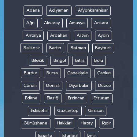
Adana
Adıyaman
Afyonkarahisar
Ağrı
Aksaray
Amasya
Ankara
Antalya
Ardahan
Artvin
Aydın
Balıkesir
Bartın
Batman
Bayburt
Bilecik
Bingöl
Bitlis
Bolu
Burdur
Bursa
Çanakkale
Çankırı
Çorum
Denizli
Diyarbakır
Düzce
Edirne
Elazığ
Erzincan
Erzurum
Eskişehir
Gaziantep
Giresun
Gümüşhane
Hakkâri
Hatay
Iğdır
Isparta
İstanbul
İzmir