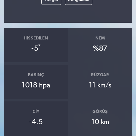
HISSEDILEN
NEM
°
-5
%87
BASINÇ
RÜZGAR
1018
11
hpa
km/s
ÇIY
GÖRÜŞ
-4.5
10
km