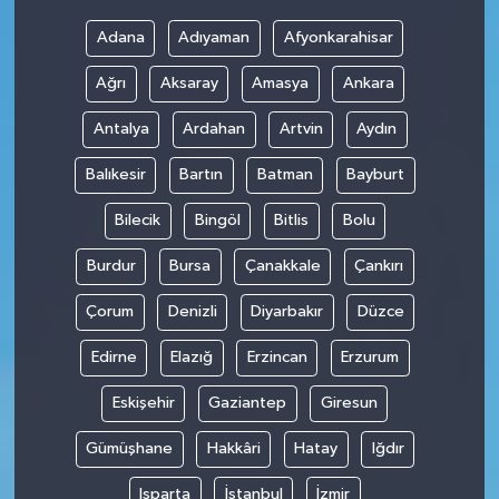
Adana
Adıyaman
Afyonkarahisar
Ağrı
Aksaray
Amasya
Ankara
Antalya
Ardahan
Artvin
Aydın
Balıkesir
Bartın
Batman
Bayburt
Bilecik
Bingöl
Bitlis
Bolu
Burdur
Bursa
Çanakkale
Çankırı
Çorum
Denizli
Diyarbakır
Düzce
Edirne
Elazığ
Erzincan
Erzurum
Eskişehir
Gaziantep
Giresun
Gümüşhane
Hakkâri
Hatay
Iğdır
Isparta
İstanbul
İzmir