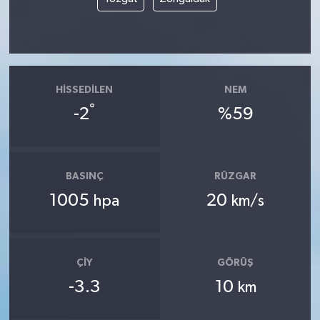
HISSEDILEN
NEM
°
-2
%59
BASINÇ
RÜZGAR
1005
20
hpa
km/s
ÇIY
GÖRÜŞ
-3.3
10
km