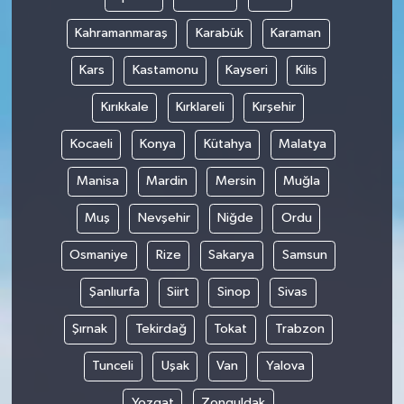
Kahramanmaraş
Karabük
Karaman
Kars
Kastamonu
Kayseri
Kilis
Kırıkkale
Kırklareli
Kırşehir
Kocaeli
Konya
Kütahya
Malatya
Manisa
Mardin
Mersin
Muğla
Muş
Nevşehir
Niğde
Ordu
Osmaniye
Rize
Sakarya
Samsun
Şanlıurfa
Siirt
Sinop
Sivas
Şırnak
Tekirdağ
Tokat
Trabzon
Tunceli
Uşak
Van
Yalova
Yozgat
Zonguldak