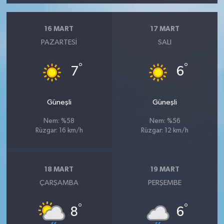
16 MART
17 MART
PAZARTESI
SALI
°
°
7
6
Güneşli
Güneşli
Nem: %58
Nem: %56
Rüzgar: 16 km/h
Rüzgar: 12 km/h
18 MART
19 MART
ÇARŞAMBA
PERŞEMBE
°
°
8
6