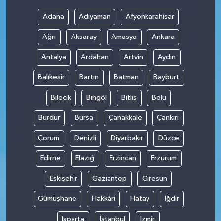
Adana
Adıyaman
Afyonkarahisar
Ağrı
Aksaray
Amasya
Ankara
Antalya
Ardahan
Artvin
Aydın
Balıkesir
Bartın
Batman
Bayburt
Bilecik
Bingöl
Bitlis
Bolu
Burdur
Bursa
Çanakkale
Çankırı
Çorum
Denizli
Diyarbakır
Düzce
Edirne
Elazığ
Erzincan
Erzurum
Eskişehir
Gaziantep
Giresun
Gümüşhane
Hakkâri
Hatay
Iğdır
Isparta
İstanbul
İzmir