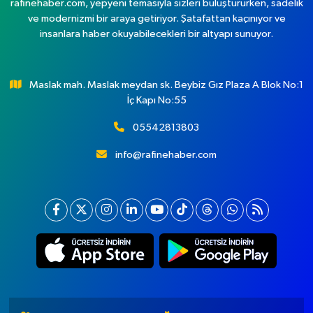
rafinehaber.com, yepyeni temasıyla sizleri buluştururken, sadelik
ve modernizmi bir araya getiriyor. Şatafattan kaçınıyor ve
insanlara haber okuyabilecekleri bir altyapı sunuyor.
Maslak mah. Maslak meydan sk. Beybiz Gız Plaza A Blok No:1
İç Kapı No:55
05542813803
info@rafinehaber.com