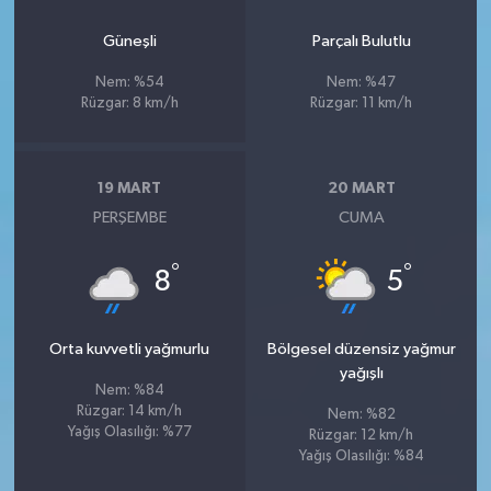
Güneşli
Parçalı Bulutlu
Nem: %54
Nem: %47
Rüzgar: 8 km/h
Rüzgar: 11 km/h
19 MART
20 MART
PERŞEMBE
CUMA
°
°
8
5
Orta kuvvetli yağmurlu
Bölgesel düzensiz yağmur
yağışlı
Nem: %84
Rüzgar: 14 km/h
Nem: %82
Yağış Olasılığı: %77
Rüzgar: 12 km/h
Yağış Olasılığı: %84