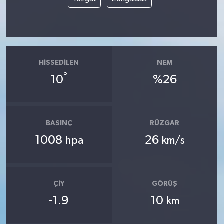
HISSEDILEN
NEM
°
10
%26
BASINÇ
RÜZGAR
1008
26
hpa
km/s
ÇIY
GÖRÜŞ
-1.9
10
km