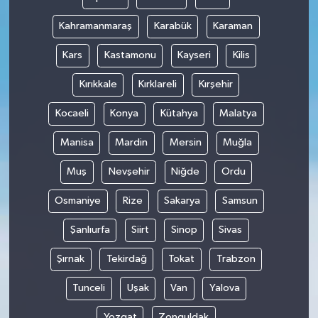
Kahramanmaraş
Karabük
Karaman
Kars
Kastamonu
Kayseri
Kilis
Kırıkkale
Kırklareli
Kırşehir
Kocaeli
Konya
Kütahya
Malatya
Manisa
Mardin
Mersin
Muğla
Muş
Nevşehir
Niğde
Ordu
Osmaniye
Rize
Sakarya
Samsun
Şanlıurfa
Siirt
Sinop
Sivas
Şırnak
Tekirdağ
Tokat
Trabzon
Tunceli
Uşak
Van
Yalova
Yozgat
Zonguldak