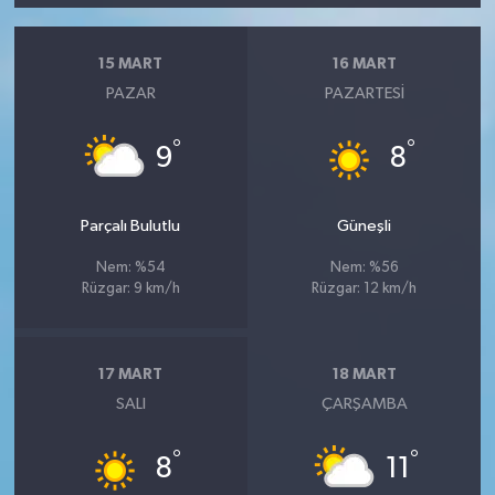
15 MART
16 MART
PAZAR
PAZARTESI
°
°
9
8
Parçalı Bulutlu
Güneşli
Nem: %54
Nem: %56
Rüzgar: 9 km/h
Rüzgar: 12 km/h
17 MART
18 MART
SALI
ÇARŞAMBA
°
°
8
11