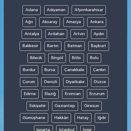
Adana
Adıyaman
Afyonkarahisar
Ağrı
Aksaray
Amasya
Ankara
Antalya
Ardahan
Artvin
Aydın
Balıkesir
Bartın
Batman
Bayburt
Bilecik
Bingöl
Bitlis
Bolu
Burdur
Bursa
Çanakkale
Çankırı
Çorum
Denizli
Diyarbakır
Düzce
Edirne
Elazığ
Erzincan
Erzurum
Eskişehir
Gaziantep
Giresun
Gümüşhane
Hakkâri
Hatay
Iğdır
Isparta
İstanbul
İzmir