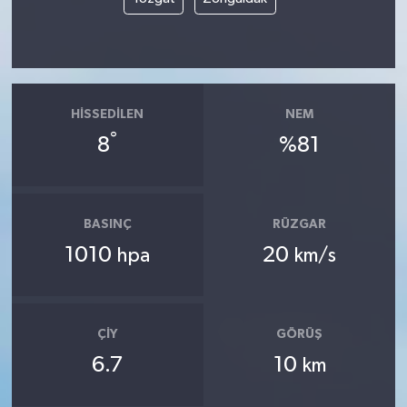
HISSEDILEN
NEM
°
8
%81
BASINÇ
RÜZGAR
1010
20
hpa
km/s
ÇIY
GÖRÜŞ
6.7
10
km