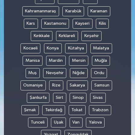
Kahramanmaraş
Karabük
Karaman
Kars
Kastamonu
Kayseri
Kilis
Kırıkkale
Kırklareli
Kırşehir
Kocaeli
Konya
Kütahya
Malatya
Manisa
Mardin
Mersin
Muğla
Muş
Nevşehir
Niğde
Ordu
Osmaniye
Rize
Sakarya
Samsun
Şanlıurfa
Siirt
Sinop
Sivas
Şırnak
Tekirdağ
Tokat
Trabzon
Tunceli
Uşak
Van
Yalova
Yozgat
Zonguldak