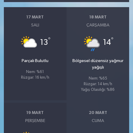
17 MART
18 MART
SALI
ÇARŞAMBA
°
°
13
14
Parçalı Bulutlu
Bölgesel düzensiz yağmur
yağışlı
Nem: %61
Rüzgar: 16 km/h
Nem: %65
Rüzgar: 14 km/h
Yağış Olasılığı: %86
19 MART
20 MART
PERŞEMBE
CUMA