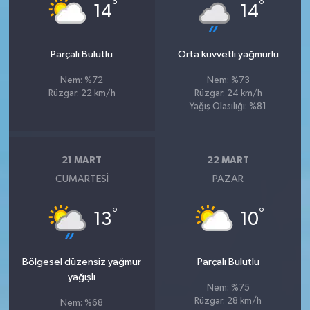
°
°
14
14
Parçalı Bulutlu
Orta kuvvetli yağmurlu
Nem: %72
Nem: %73
Rüzgar: 22 km/h
Rüzgar: 24 km/h
Yağış Olasılığı: %81
21 MART
22 MART
CUMARTESI
PAZAR
°
°
13
10
Bölgesel düzensiz yağmur
Parçalı Bulutlu
yağışlı
Nem: %75
Rüzgar: 28 km/h
Nem: %68