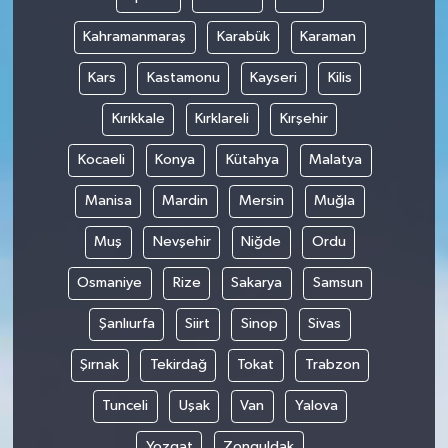
Kahramanmaraş
Karabük
Karaman
Kars
Kastamonu
Kayseri
Kilis
Kırıkkale
Kırklareli
Kırşehir
Kocaeli
Konya
Kütahya
Malatya
Manisa
Mardin
Mersin
Muğla
Muş
Nevşehir
Niğde
Ordu
Osmaniye
Rize
Sakarya
Samsun
Şanlıurfa
Siirt
Sinop
Sivas
Şırnak
Tekirdağ
Tokat
Trabzon
Tunceli
Uşak
Van
Yalova
Yozgat
Zonguldak