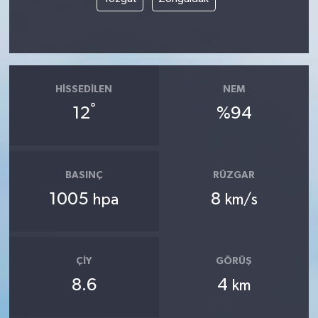
HISSEDILEN
NEM
°
12
%94
BASINÇ
RÜZGAR
1005
8
hpa
km/s
ÇIY
GÖRÜŞ
8.6
4
km