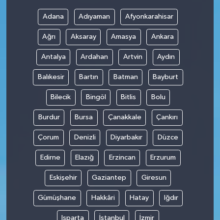
Adana
Adıyaman
Afyonkarahisar
Ağrı
Aksaray
Amasya
Ankara
Antalya
Ardahan
Artvin
Aydın
Balıkesir
Bartın
Batman
Bayburt
Bilecik
Bingöl
Bitlis
Bolu
Burdur
Bursa
Çanakkale
Çankırı
Çorum
Denizli
Diyarbakır
Düzce
Edirne
Elazığ
Erzincan
Erzurum
Eskişehir
Gaziantep
Giresun
Gümüşhane
Hakkâri
Hatay
Iğdır
Isparta
İstanbul
İzmir