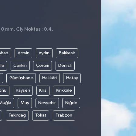
 0 mm, Çiy Noktası: 0.4,
ahan
Artvin
Aydın
Balıkesir
le
Çankırı
Çorum
Denizli
Gümüşhane
Hakkâri
Hatay
onu
Kayseri
Kilis
Kırıkkale
Muğla
Muş
Nevşehir
Niğde
Tekirdağ
Tokat
Trabzon