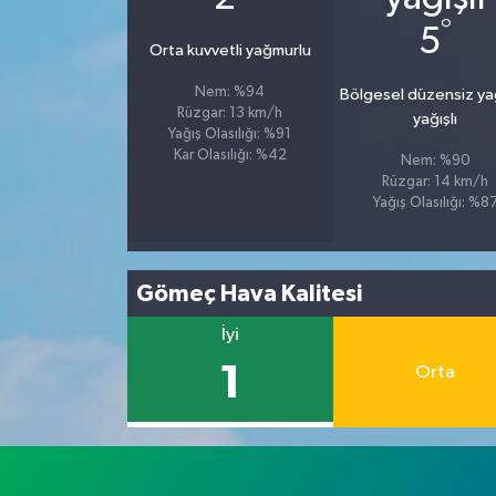
°
5
Orta kuvvetli yağmurlu
Nem: %94
Bölgesel düzensiz y
Rüzgar: 13 km/h
yağışlı
Yağış Olasılığı: %91
Kar Olasılığı: %42
Nem: %90
Rüzgar: 14 km/h
Yağış Olasılığı: %8
Gömeç Hava Kalitesi
İyi
1
Orta