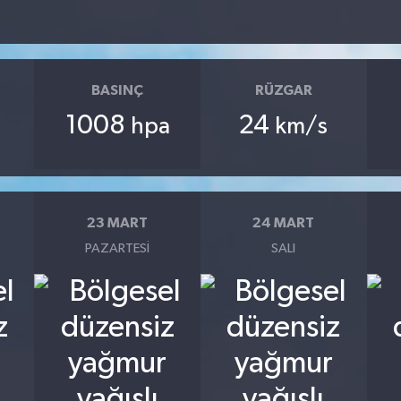
BASINÇ
RÜZGAR
1008
24
hpa
km/s
23 MART
24 MART
PAZARTESI
SALI