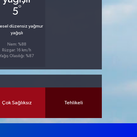
°
5
esel düzensiz yağmur
yağışlı
Nem: %88
Rüzgar: 16 km/h
Yağış Olasılığı: %87
Çok Sağlıksız
Tehlikeli