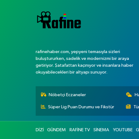
rafinehaber.com, yepyeni temasıyla sizleri
buluştururken, sadelik ve modernizmi bir araya
getiriyor. Şatafattan kaçınıyor ve insanlara haber
okuyabilecekleri bir altyapı sunuyor.
Nöbetçi Eczaneler
H
Süper Lig Puan Durumu ve Fikstür
Tü
DİZİ
GÜNDEM
RAFİNE TV
SİNEMA
YOUTUBE
G