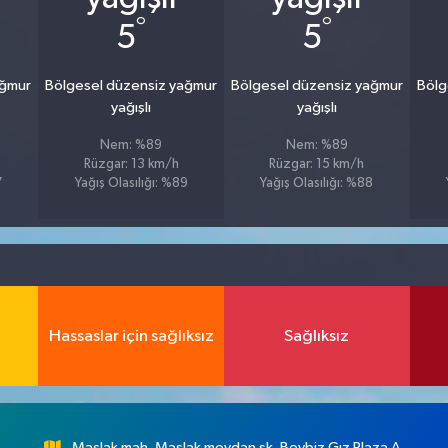
°
°
5
5
ağmur
Bölgesel düzensiz yağmur
Bölgesel düzensiz yağmur
Bölg
yağışlı
yağışlı
Nem: %89
Nem: %89
Rüzgar: 13 km/h
Rüzgar: 15 km/h
7
Yağış Olasılığı: %89
Yağış Olasılığı: %88
Hassaslar için sağlıksız
Sağlıksız
Maslak mah. Maslak meydan sk. Beybiz Gız Plaza A