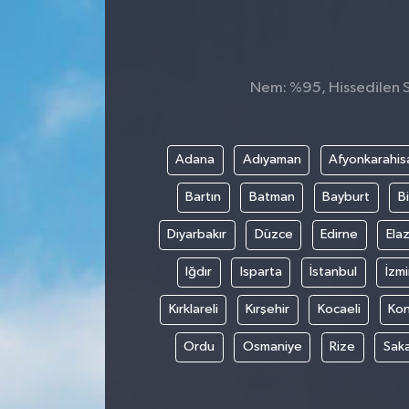
Nem: %95, Hissedilen Sı
Adana
Adıyaman
Afyonkarahis
Bartın
Batman
Bayburt
Bi
Diyarbakır
Düzce
Edirne
Elaz
Iğdır
Isparta
İstanbul
İzmi
Kırklareli
Kırşehir
Kocaeli
Ko
Ordu
Osmaniye
Rize
Sak