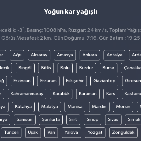
Yoğun kar yağışlı
°
caklık: -3
, Basınç: 1008 hPa, Rüzgar: 24 km/s, Toplam Yağış:
Görüş Mesafesi: 2 km, Gün Doğumu: 7:16, Gün Batımı: 19:25
ar
Ağrı
Aksaray
Amasya
Ankara
Antalya
Ard
lecik
Bingöl
Bitlis
Bolu
Burdur
Bursa
Çanakka
ığ
Erzincan
Erzurum
Eskişehir
Gaziantep
Giresun
r
Kahramanmaraş
Karabük
Karaman
Kars
Kastam
nya
Kütahya
Malatya
Manisa
Mardin
Mersin
arya
Samsun
Şanlıurfa
Siirt
Sinop
Sivas
Şırnak
Tunceli
Uşak
Van
Yalova
Yozgat
Zonguldak