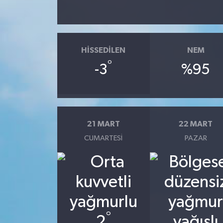
HISSEDILEN
NEM
°
-3
%95
21 MART
22 MART
CUMARTESI
PAZAR
°
2