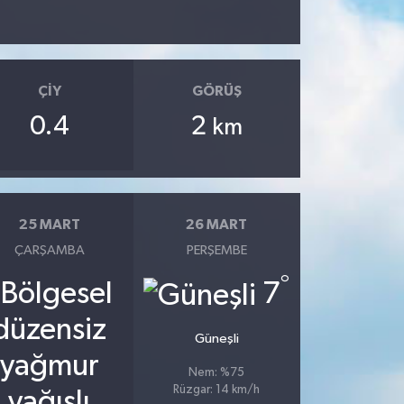
ÇIY
GÖRÜŞ
0.4
2
km
25 MART
26 MART
ÇARŞAMBA
PERŞEMBE
°
7
Güneşli
Nem: %75
Rüzgar: 14 km/h